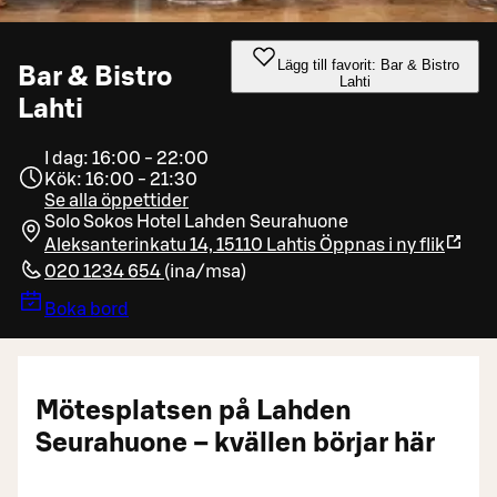
Lägg till favorit: Bar & Bistro
Bar & Bistro
Lahti
Lahti
I dag: 16:00 - 22:00
Kök: 16:00 - 21:30
Se alla öppettider
Solo Sokos Hotel Lahden Seurahuone
Aleksanterinkatu 14, 15110 Lahtis
Öppnas i ny flik
020 1234 654
(
ina/msa
)
Boka bord
Mötesplatsen på Lahden
Seurahuone – kvällen börjar här