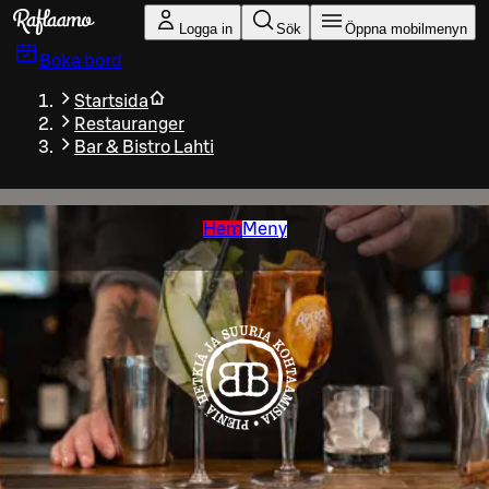
Gå till huvudinnehållet
Logga in
Sök
Öppna mobilmenyn
Boka bord
Startsida
Restauranger
Bar & Bistro Lahti
Hem
Meny