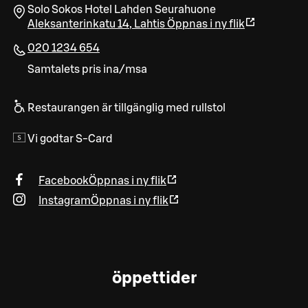
Solo Sokos Hotel Lahden Seurahuone
Aleksanterinkatu 14
,
Lahtis
Öppnas i ny flik
020 1234 654
Samtalets pris ina/msa
Restaurangen är tillgänglig med rullstol
Vi godtar S-Card
Facebook
Öppnas i ny flik
Instagram
Öppnas i ny flik
öppettider