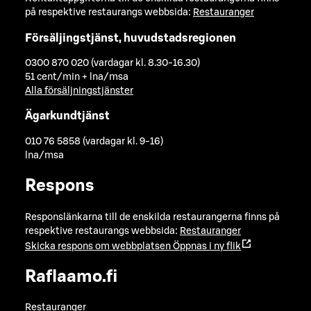
på respektive restaurangs webbsida:
Restauranger
Försäljingstjänst, huvudstadsregionen
0300 870 020 (vardagar kl. 8.30-16.30)
51 cent/min + lna/msa
Alla försäljningstjänster
Ägarkundtjänst
010 76 5858 (vardagar kl. 9-16)
lna/msa
Respons
Responslänkarna till de enskilda restaurangerna finns på
respektive restaurangs webbsida:
Restauranger
Skicka respons om webbplatsen
Öppnas i ny flik
Raflaamo.fi
Restauranger