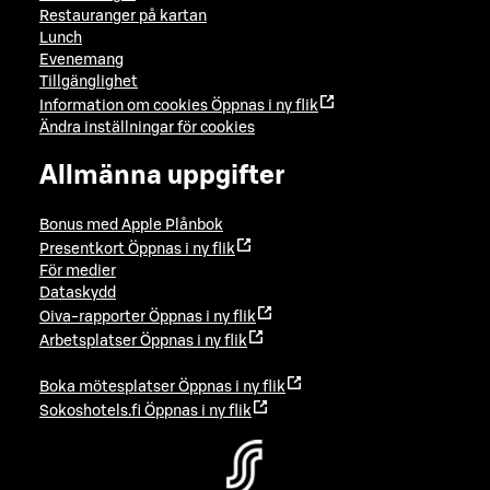
Restauranger på kartan
Lunch
Evenemang
Tillgänglighet
Information om cookies
Öppnas i ny flik
Ändra inställningar för cookies
Allmänna uppgifter
Bonus med Apple Plånbok
Presentkort
Öppnas i ny flik
För medier
Dataskydd
Oiva-rapporter
Öppnas i ny flik
Arbetsplatser
Öppnas i ny flik
Boka mötesplatser
Öppnas i ny flik
Sokoshotels.fi
Öppnas i ny flik