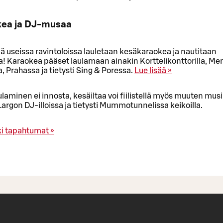
kea ja DJ-musaa
 useissa ravintoloissa lauletaan kesäkaraokea ja nautitaan
a! Karaokea pääset laulamaan ainakin Korttelikonttorilla, Me
, Prahassa ja tietysti Sing & Poressa.
Lue lisää »
laminen ei innosta, kesäiltaa voi fiilistellä myös muuten musii
rgon DJ-illoissa ja tietysti Mummotunnelissa keikoilla.
ki tapahtumat »