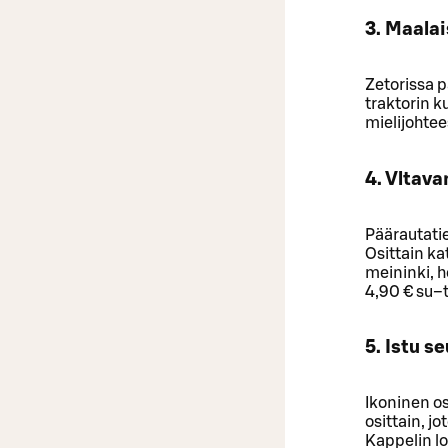
3. Maalai
Zetorissa 
traktorin k
mielijohtee
4. Vltava
Päärautatie
Osittain ka
meininki, h
4,90 € su–t
5. Istu 
Ikoninen os
osittain, j
Kappelin l