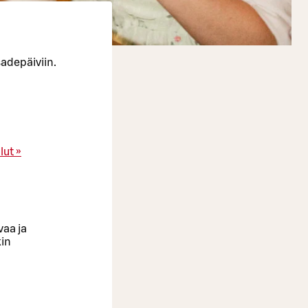
sadepäiviin.
lut »
vaa ja
kin