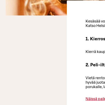
Kesäsää voi
Katso Helsi
1. Kierro
Kierrä kau
2. Peli-il
Vietä rento
hyvää juot
porukalle, 
Näissä paik