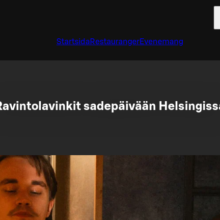
Startsida
Restauranger
Evenemang
Ravintolavinkit sadepäivään Helsingiss