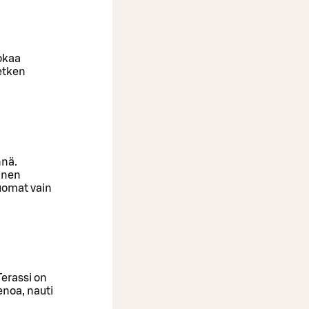
okaa
etken
nnä.
äinen
juomat vain
Terassi on
enoa, nauti