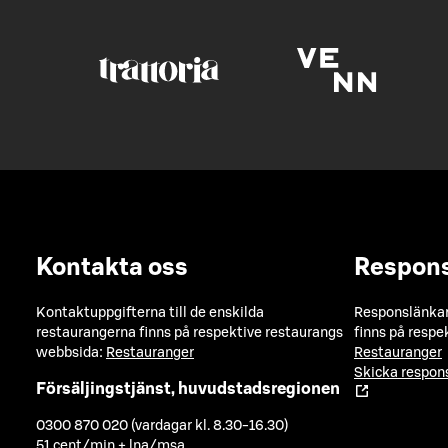
Kontakta oss
Respon
Kontaktuppgifterna till de enskilda
Responslänkarn
restaurangerna finns på respektive restaurangs
finns på respe
webbsida:
Restauranger
Restauranger
Skicka respo
Försäljingstjänst, huvudstadsregionen
0300 870 020 (vardagar kl. 8.30-16.30)
51 cent/min + lna/msa