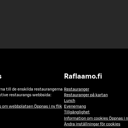
s
Raflaamo.fi
a till de enskilda restaurangerna
Restauranger
ktive restaurangs webbsida:
Restauranger på kartan
Lunch
ns om webbplatsen
Öppnas i ny flik
Evenemang
Tillgänglighet
Information om cookies
Öppnas i n
Ändra inställningar för cookies