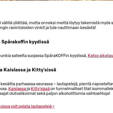
 välillä yllättää, mutta onneksi meiltä löytyy tekemistä myös 
ngin ravintoloiden vinkit ja tule nauttimaan kesästä!
s Spårakoffin kyydissä
punkia sateelta suojassa SpåraKOFFin kyydissä.
Katso aikatau
ta Kaislassa ja Kitty'sissä
 kesäilta parhaassa seurassa – lautapelejä, pientä napostelta
avaa.
Kaislassa
ja
Kitty'sissä
on tunnelmalliset tilat isommalle
laajat olutvalikoimat sekä paljon alkoholittomia vaihtoehtoja!
oissa voit pelata lautapelejä »