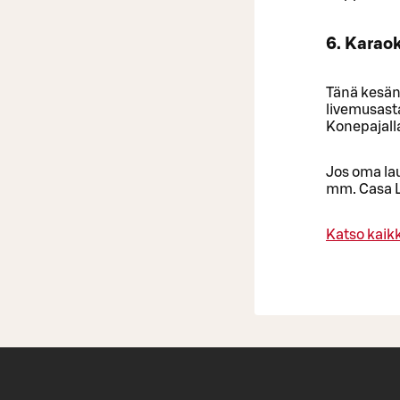
6. Karao
Tänä kesänä
livemusast
Konepajalla
Jos oma lau
mm. Casa La
Katso kaik