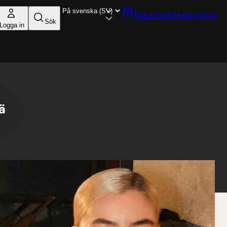
Boka bord
Helsingfors
Sök
Logga in
ä