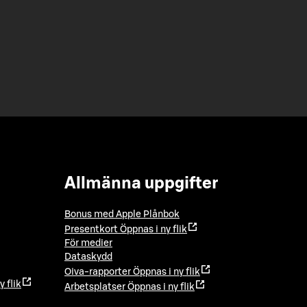
Allmänna uppgifter
Bonus med Apple Plånbok
Presentkort
Öppnas i ny flik
För medier
Dataskydd
Oiva-rapporter
Öppnas i ny flik
y flik
Arbetsplatser
Öppnas i ny flik