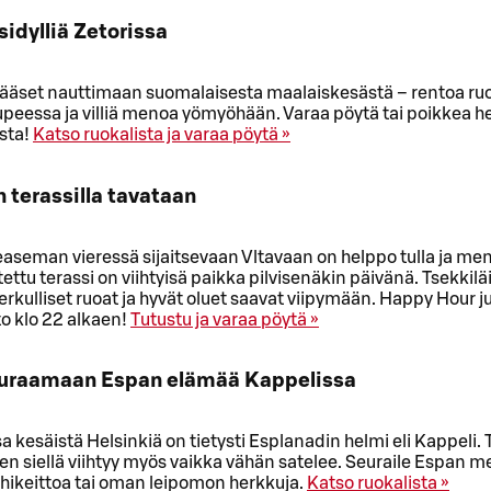
sidylliä Zetorissa
pääset nauttimaan suomalaisesta maalaiskesästä – rentoa ru
upeessa ja villiä menoa yömyöhään. Varaa pöytä tai poikkea h
sta!
Katso ruokalista ja varaa pöytä »
n terassilla tavataan
aseman vieressä sijaitsevaan Vltavaan on helppo tulla ja me
tettu terassi on viihtyisä paikka pilvisenäkin päivänä. Tsekkil
erkulliset ruoat ja hyvät oluet saavat viipymään. Happy Hour 
o klo 22 alkaen!
Tutustu ja varaa pöytä »
seuraamaan Espan elämää Kappelissa
a kesäistä Helsinkiä on tietysti Esplanadin helmi eli Kappeli. 
oten siellä viihtyy myös vaikka vähän satelee. Seuraile Espan m
ohikeittoa tai oman leipomon herkkuja.
Katso ruokalista »