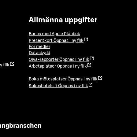
Allmänna uppgifter
Bonus med Apple Plånbok
Presentkort
Öppnas i ny flik
För medier
Dataskydd
Oiva-rapporter
Öppnas i ny flik
y flik
Arbetsplatser
Öppnas i ny flik
Boka mötesplatser
Öppnas i ny flik
Sokoshotels.fi
Öppnas i ny flik
urangbranschen