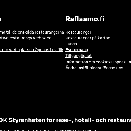
s
Raflaamo.fi
a till de enskilda restaurangerna
Restauranger
ktive restaurangs webbsida:
Restauranger på kartan
Lunch
ns om webbplatsen
Öppnas i ny flik
Evenemang
Tillgänglighet
Information om cookies
Öppnas i n
Ändra inställningar för cookies
OK Styrenheten för rese-, hotell- och resta