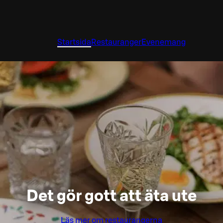
Startsida
Restauranger
Evenemang
Det gör gott att äta ute
Läs mer om restaurangerna