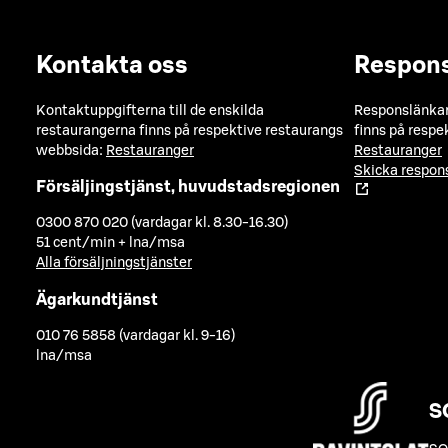
Kontakta oss
Respon
Kontaktuppgifterna till de enskilda
Responslänkarn
restaurangerna finns på respektive restaurangs
finns på respe
webbsida:
Restauranger
Restauranger
Skicka respo
Försäljingstjänst, huvudstadsregionen
0300 870 020 (vardagar kl. 8.30-16.30)
51 cent/min + lna/msa
Alla försäljningstjänster
Ägarkundtjänst
010 76 5858 (vardagar kl. 9-16)
lna/msa
S