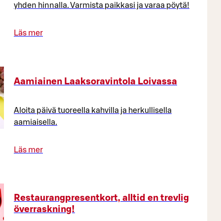
yhden hinnalla. Varmista paikkasi ja varaa pöytä!
Läs mer
Aamiainen Laaksoravintola Loivassa​
Aloita päivä tuoreella kahvilla ja herkullisella
aamiaisella.
Läs mer
Restaurangpresentkort, alltid en trevlig
överraskning!