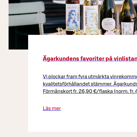
Ägarkundens favoriter på vinlistan
Vi plockar fram fyra utmärkta vinrekomme
kvalitetsförhållandet stämmer. Ägarkund
Förmånskort fr. 26,90 €/flaska (norm. fr. 4
Läs mer