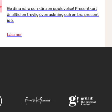
Ge dina nära och kära en upplevelse! Presentkort
är alltid en trevlig överraskning och en bra present
idé.
Läs mer