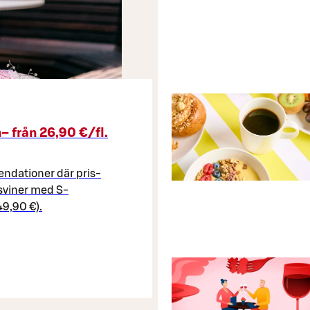
– från 26,90 €/fl.
ndationer där pris-
sviner med S-
9,90 €).​