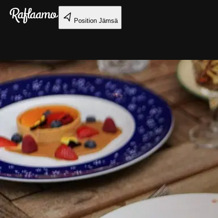
Gå till huvudinnehållet
Position
Jämsä