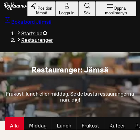
Gå till huvudinnehållet
Position
Öppna
Jämsä
Logga in
Sök
mobilmenyn
Boka bord
Jämsä
Startsida
Restauranger
Restauranger: Jämsä
Frukost, lunch eller middag. Se de bästa restaurangerna
nära dig!
Alla
Middag
Lunch
Frukost
Kaféer
P