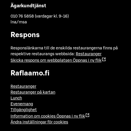
Ägarkundtjänst
010 76 5858 (vardagar kl. 9-16)
lna/msa
Respons
Responslänkarna till de enskilda restaurangerna finns på
respektive restaurangs webbsida:
Restauranger
Skicka respons om webbplatsen
Öppnas i ny flik
Raflaamo.fi
Restauranger
Restauranger på kartan
Lunch
Evenemang
Tillgänglighet
Information om cookies
Öppnas i ny flik
Ändra inställningar för cookies