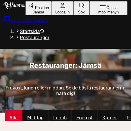
Gå till huvudinnehållet
Position
Öppna
Jämsä
Logga in
Sök
mobilmenyn
Boka bord
Jämsä
Startsida
Restauranger
Restauranger: Jämsä
Frukost, lunch eller middag. Se de bästa restaurangerna
nära dig!
Alla
Middag
Lunch
Frukost
Kaféer
P