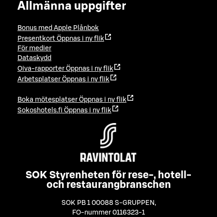
Allmänna uppgifter
Bonus med Apple Plånbok
Presentkort
Öppnas i ny flik
För medier
Dataskydd
Oiva-rapporter
Öppnas i ny flik
Arbetsplatser
Öppnas i ny flik
Boka mötesplatser
Öppnas i ny flik
Sokoshotels.fi
Öppnas i ny flik
SOK Styrenheten för rese-, hotell-
och restaurangbranschen
SOK PB 1 00088 S-GRUPPEN
,
FO-nummer 0116323-1