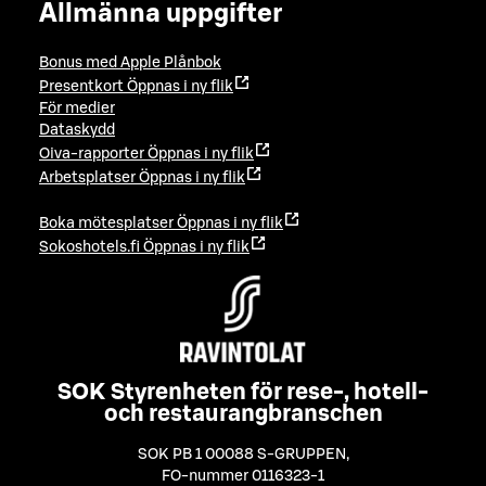
Allmänna uppgifter
Bonus med Apple Plånbok
Presentkort
Öppnas i ny flik
För medier
Dataskydd
Oiva-rapporter
Öppnas i ny flik
Arbetsplatser
Öppnas i ny flik
Boka mötesplatser
Öppnas i ny flik
Sokoshotels.fi
Öppnas i ny flik
SOK Styrenheten för rese-, hotell-
och restaurangbranschen
SOK PB 1 00088 S-GRUPPEN
,
FO-nummer 0116323-1