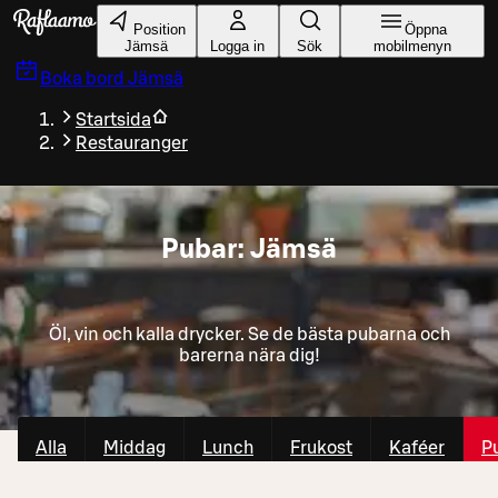
Gå till huvudinnehållet
Position
Öppna
Jämsä
Logga in
Sök
mobilmenyn
Boka bord
Jämsä
Startsida
Restauranger
Pubar: Jämsä
Öl, vin och kalla drycker. Se de bästa pubarna och
barerna nära dig!
Alla
Middag
Lunch
Frukost
Kaféer
P