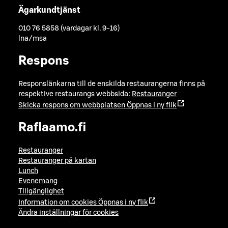
Ägarkundtjänst
010 76 5858 (vardagar kl. 9-16)
lna/msa
Respons
Responslänkarna till de enskilda restaurangerna finns på
respektive restaurangs webbsida:
Restauranger
Skicka respons om webbplatsen
Öppnas i ny flik
Raflaamo.fi
Restauranger
Restauranger på kartan
Lunch
Evenemang
Tillgänglighet
Information om cookies
Öppnas i ny flik
Ändra inställningar för cookies