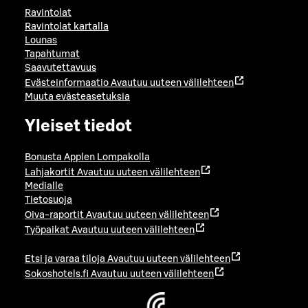
Ravintolat
Ravintolat kartalla
Lounas
Tapahtumat
Saavutettavuus
Evästeinformaatio
Avautuu uuteen välilehteen
Muuta evästeasetuksia
Yleiset tiedot
Bonusta Applen Lompakolla
Lahjakortit
Avautuu uuteen välilehteen
Medialle
Tietosuoja
Oiva-raportit
Avautuu uuteen välilehteen
Työpaikat
Avautuu uuteen välilehteen
Etsi ja varaa tiloja
Avautuu uuteen välilehteen
Sokoshotels.fi
Avautuu uuteen välilehteen