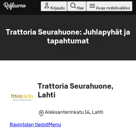
Siirry pääsisältöön
Kirjaudu
Hae
Avaa mobiilivalikko
Trattoria Seurahuone: Juhlapyhät ja
tapahtumat
Trattoria Seurahuone,
Lahti
Aleksanterinkatu 14, Lahti
Ravintolan tiedot
Menu