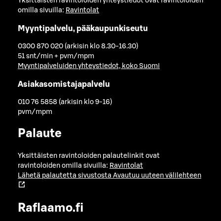
Yksittäisten ravintoloiden yhteystiedot ovat ravintoloiden
omilla sivuilla:
Ravintolat
Myyntipalvelu, pääkaupunkiseutu
0300 870 020 (arkisin klo 8.30-16.30)
51 snt/min + pvm/mpm
Myyntipalveluiden yhteystiedot, koko Suomi
Asiakasomistajapalvelu
010 76 5858 (arkisin klo 9-16)
pvm/mpm
Palaute
Yksittäisten ravintoloiden palautelinkit ovat
ravintoloiden omilla sivuilla:
Ravintolat
Lähetä palautetta sivustosta
Avautuu uuteen välilehteen
Raflaamo.fi