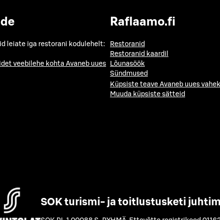
ide
Raflaamo.fi
id leiate iga restorani kodulehelt:
Restoranid
Restoranid kaardil
idet veebilehe kohta
Avaneb uues
Lõunasöök
Sündmused
Küpsiste teave
Avaneb uues vahek
Muuda küpsiste sätteid
SOK turismi- ja toitlustusketi juhti