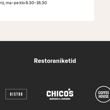
), ma–pe klo 8.30–16.30
Restoraniketid