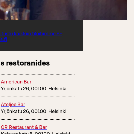
utustu kaikkiin tiloihimme S-
s.fi
s restoranides
American Bar
Yrjönkatu 26, 00100, Helsinki
Ateljee Bar
Yrjönkatu 26, 00100, Helsinki
OR Restaurant & Bar