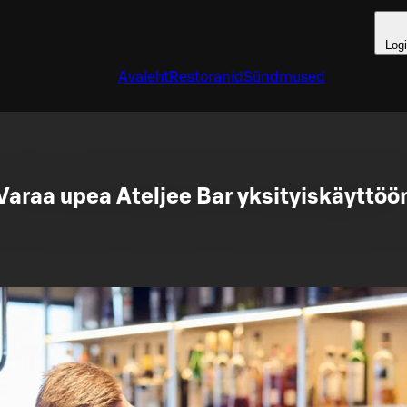
Log
Avaleht
Restoranid
Sündmused
Varaa upea Ateljee Bar yksityiskäyttöö