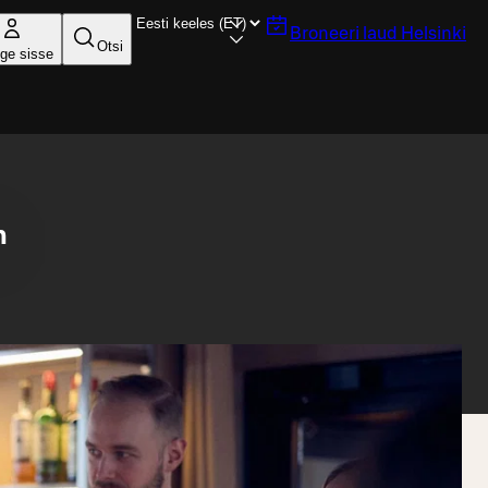
Broneeri laud
Helsinki
Otsi
ige sisse
n