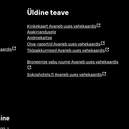
Üldine teave
Kinkekaart
Avaneb uues vahekaardis
Ajakirjandusele
Andmekaitse
Oiva-raportid
Avaneb uues vahekaardis
aardis
Tööpakkumised
Avaneb uues vahekaardis
Broneerige vabu ruume
Avaneb uues vahekaardis
Sokoshotels.fi
Avaneb uues vahekaardis
mine