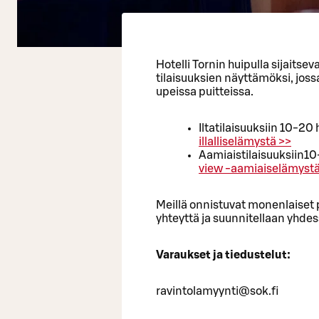
Hotelli Tornin huipulla sijaitsev
tilaisuuksien näyttämöksi, jossa 
upeissa puitteissa.
Iltatilaisuuksiin 10-2
illalliselämystä >>
Aamiaistilaisuuksiin1
view -aamiaiselämystä
Meillä onnistuvat monenlaiset p
yhteyttä ja suunnitellaan yhdes
Varaukset ja tiedustelut:
ravintolamyynti@sok.fi