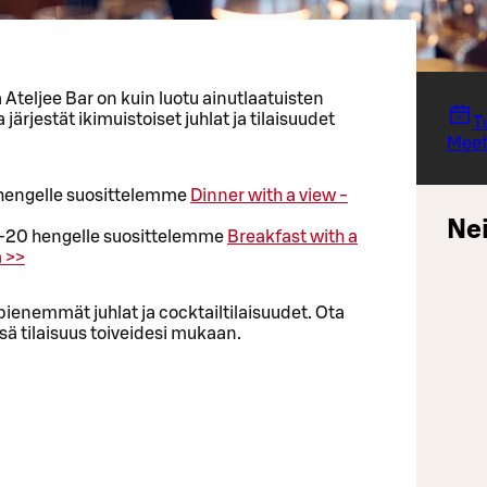
a Ateljee Bar on kuin luotu ainutlaatuisten
järjestät ikimuistoiset juhlat ja tilaisuudet
T
Meet
0 hengelle suosittelemme
Dinner with a view -
Nei
0-20 hengelle suosittelemme
Breakfast with a
 >>
ienemmät juhlat ja cocktailtilaisuudet. Ota
sä tilaisuus toiveidesi mukaan.