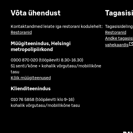
Võta ühendust
Tagasis
Kontaktandmed leiate iga restorani kodulehelt:
Tagasisideling
Restoranid
Restoranid
Andke tagasis
Müügiteenindus, Helsingi
vahekaardis
metropolipiirkond
0300 870 020 (tööpäeviti 8.30-16.30)
51 senti/kõne + kohalik võrgutasu/mobiilikõne
tasu
Kõik müügiteenused
Klienditeenindus
010 76 5858 (tööpäeviti klo 9-16)
kohalik võrgutasu/mobiilikõne tasu