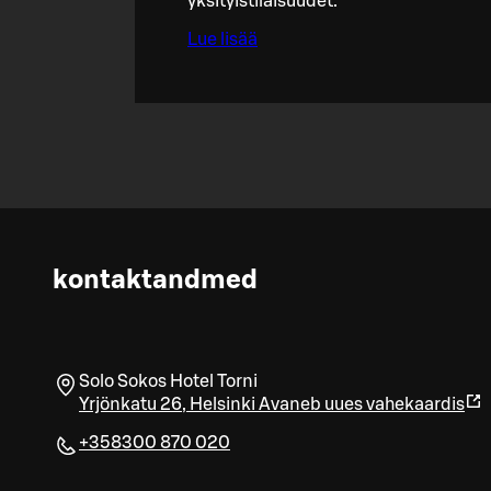
yksityistilaisuudet.
Lue lisää
kontaktandmed
Solo Sokos Hotel Torni
Yrjönkatu 26
,
Helsinki
Avaneb uues vahekaardis
+358300 870 020