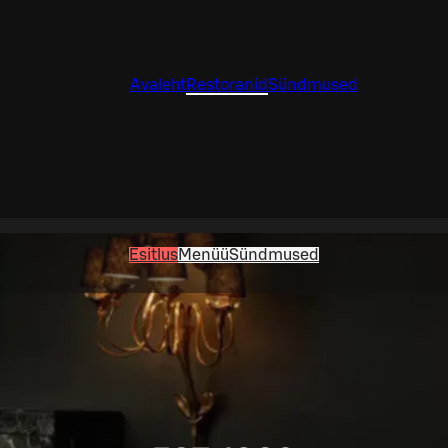
Avaleht
Restoranid
Sündmused
Esitlus
Menüü
Sündmused