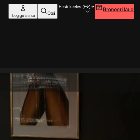
Broneeri laud
Otsi
Logige sisse