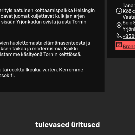
Täna:
erityislaatuinen kohtaamispaikka Helsingin
Köök:
avat juomat kuljettavat kulkijan arjen
Vaata
 sisään Yrjönkadun ovista ja astu Tornin
Solo 
Yrjön
+358
vien huolettomasta elämänasenteesta ja
Brone
sen taikaa ja modernismia. Kaikki
mistamme käsityönä Tornin keittiössä.
a tai cocktailkoulua varten. Kerromme
sok.fi.
tulevased üritused