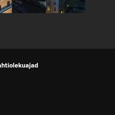
ahtiolekuajad