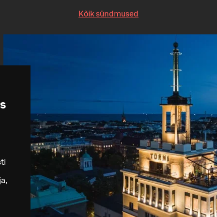
Kõik sündmused
us
ti
ja,