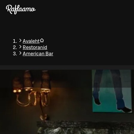
Liigu peamise sisu juurde
Avaleht
Restoranid
American Bar