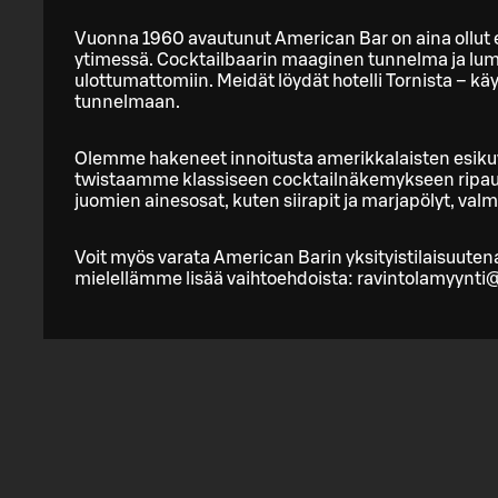
Vuonna 1960 avautunut American Bar on aina ollut 
ytimessä. Cocktailbaarin maaginen tunnelma ja lumo
ulottumattomiin. Meidät löydät hotelli Tornista – käy
tunnelmaan.
Olemme hakeneet innoitusta amerikkalaisten esiku
twistaamme klassiseen cocktailnäkemykseen ripauk
juomien ainesosat, kuten siirapit ja marjapölyt, val
Voit myös varata American Barin yksityistilaisuuten
mielellämme lisää vaihtoehdoista: ravintolamyynti@