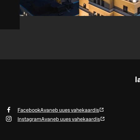
l
Facebook
Avaneb uues vahekaardis
Instagram
Avaneb uues vahekaardis