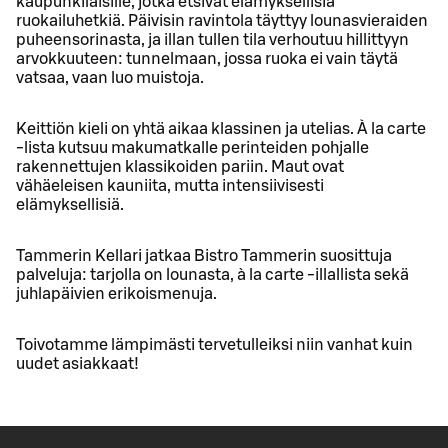
kaupunkilaisille, jotka etsivät elämyksellisiä
ruokailuhetkiä. Päivisin ravintola täyttyy lounasvieraiden
puheensorinasta, ja illan tullen tila verhoutuu hillittyyn
arvokkuuteen: tunnelmaan, jossa ruoka ei vain täytä
vatsaa, vaan luo muistoja.
Keittiön kieli on yhtä aikaa klassinen ja utelias. À la carte
-lista kutsuu makumatkalle perinteiden pohjalle
rakennettujen klassikoiden pariin. Maut ovat
vähäeleisen kauniita, mutta intensiivisesti
elämyksellisiä.
Tammerin Kellari jatkaa Bistro Tammerin suosittuja
palveluja: tarjolla on lounasta, à la carte -illallista sekä
juhlapäivien erikoismenuja.
Toivotamme lämpimästi tervetulleiksi niin vanhat kuin
uudet asiakkaat!