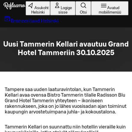
Liigu peamise sisu juurde
Asukoht
Logige
Avatud
Helsinki
sisse
Otsi
mobiilimenüü
Broneeri laud
Helsinki
Uusi Tammerin Kellari avautuu Grand
Hotel Tammeriin 30.10.2025
Tampere saa uuden laaturavintolan, kun Tammerin
Kellari avaa ovensa Bistro Tammerin tilalle Radisson Blu
Grand Hotel Tammerin yhteyteen – ikoniseen
rakennukseen, joka on jo lähes vuosisadan ajan toiminut
kaupungin arvostetuimpana juhla- ja kokoustalona.
Tammerin Kellari on suunnattu niin hotellin vieraille kuin