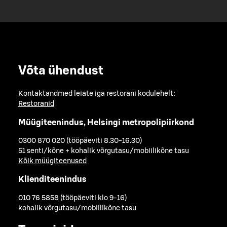
Võta ühendust
Kontaktandmed leiate iga restorani kodulehelt:
Restoranid
Müügiteenindus, Helsingi metropolipiirkond
0300 870 020 (tööpäeviti 8.30-16.30)
51 senti/kõne + kohalik võrgutasu/mobiilikõne tasu
Kõik müügiteenused
Klienditeenindus
010 76 5858 (tööpäeviti klo 9-16)
kohalik võrgutasu/mobiilikõne tasu