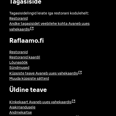
Tagasiside
Tagasisidelingid leiate iga restorani kodulehelt:
Restoranid
Andke tagasisidet veebilehe kohta
Avaneb uues
vahekaardis
Raflaamo.fi
Restoranid
Restoranid kaardil
Lõunasöök
Sündmused
Küpsiste teave
Avaneb uues vahekaardis
Muuda küpsiste sätteid
Üldine teave
Kinkekaart
Avaneb uues vahekaardis
Ajakirjandusele
Andmekaitse