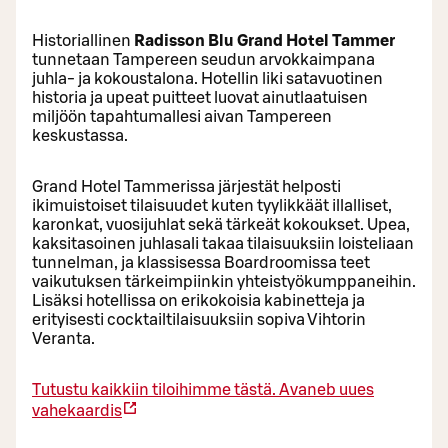
Historiallinen
Radisson Blu Grand Hotel Tammer
tunnetaan Tampereen seudun arvokkaimpana
juhla- ja kokoustalona. Hotellin liki satavuotinen
historia ja upeat puitteet luovat ainutlaatuisen
miljöön tapahtumallesi aivan Tampereen
keskustassa.
Grand Hotel Tammerissa järjestät helposti
ikimuistoiset tilaisuudet kuten tyylikkäät illalliset,
karonkat, vuosijuhlat sekä tärkeät kokoukset. Upea,
kaksitasoinen juhlasali takaa tilaisuuksiin loisteliaan
tunnelman, ja klassisessa Boardroomissa teet
vaikutuksen tärkeimpiinkin yhteistyökumppaneihin.
Lisäksi hotellissa on erikokoisia kabinetteja ja
erityisesti cocktailtilaisuuksiin sopiva Vihtorin
Veranta.
Tutustu kaikkiin tiloihimme tästä.
Avaneb uues
vahekaardis