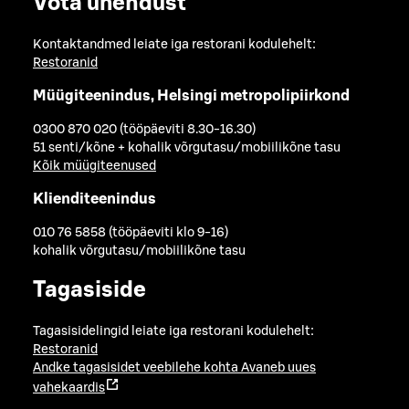
Võta ühendust
Kontaktandmed leiate iga restorani kodulehelt:
Restoranid
Müügiteenindus, Helsingi metropolipiirkond
0300 870 020 (tööpäeviti 8.30-16.30)
51 senti/kõne + kohalik võrgutasu/mobiilikõne tasu
Kõik müügiteenused
Klienditeenindus
010 76 5858 (tööpäeviti klo 9-16)
kohalik võrgutasu/mobiilikõne tasu
Tagasiside
Tagasisidelingid leiate iga restorani kodulehelt:
Restoranid
Andke tagasisidet veebilehe kohta
Avaneb uues
vahekaardis