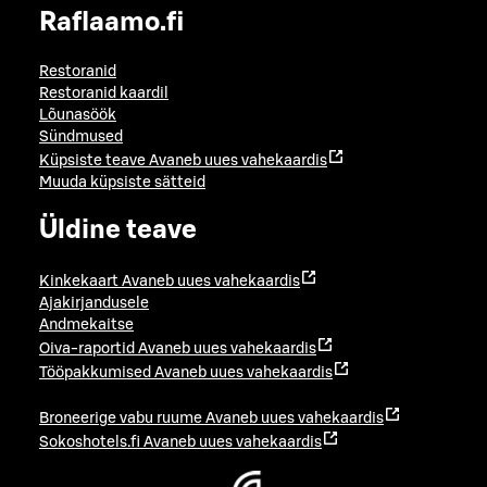
Raflaamo.fi
Restoranid
Restoranid kaardil
Lõunasöök
Sündmused
Küpsiste teave
Avaneb uues vahekaardis
Muuda küpsiste sätteid
Üldine teave
Kinkekaart
Avaneb uues vahekaardis
Ajakirjandusele
Andmekaitse
Oiva-raportid
Avaneb uues vahekaardis
Tööpakkumised
Avaneb uues vahekaardis
Broneerige vabu ruume
Avaneb uues vahekaardis
Sokoshotels.fi
Avaneb uues vahekaardis