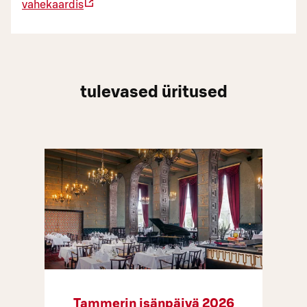
vahekaardis
tulevased üritused
Tammerin isänpäivä 2026