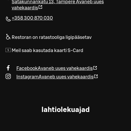
Satakunnankatu 13
,
Tampere
Avaneb uues
vahekaardis
+358 300 870 030
Restoran on ratastooliga ligipääsetav
Meil saab kasutada kaarti S-Card
Facebook
Avaneb uues vahekaardis
Instagram
Avaneb uues vahekaardis
lahtiolekuajad