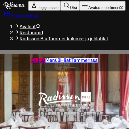
Liigu peamise sisu juurde
Logige sisse
Otsi
Avatud mobiilimenüü
Broneeri laud
Avaleht
Restoranid
Radisson Blu Tammer kokous- ja juhlatilat
Esitlus
Menüü
Häät Tammerissa