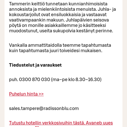
Tammerin keittiö tunnetaan kunnianhimoisista
annoksista ja mielenkiintoisista menuista. Juhla- ja
kokoustarjoilut ovat ensiluokkaisia ja vastaavat
vaativampaankin makuun. Juhlapäivien seisova
pöytä on monille asiakkaillemme jo käsitteeksi
muodostunut, useita sukupolvia kestänyt perinne.
Vankalla ammattitaidolla teemme tapahtumasta
kuin tapahtumasta juuri toiveidesi mukaisen.
Tiedustelut ja varaukset
puh. 0300 870 030 (ma–pe klo 8.30–16.30)
Puhelun hinta >>
sales.tampere@radissonblu.com
Tutustu hotellin verkkosivuihin tästä.
Avaneb uues