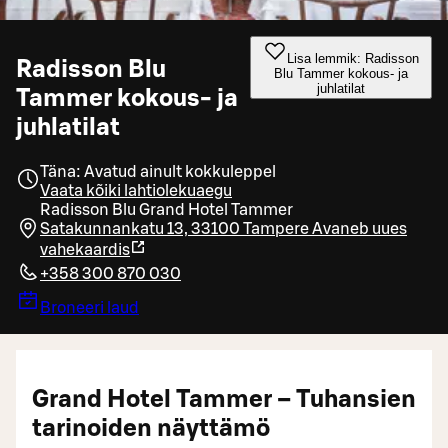
Lisa lemmik: Radisson
Radisson Blu
Blu Tammer kokous- ja
juhlatilat
Tammer kokous- ja
juhlatilat
Täna: Avatud ainult kokkuleppel
Vaata kõiki lahtiolekuaegu
Radisson Blu Grand Hotel Tammer
Satakunnankatu 13, 33100 Tampere
Avaneb uues
vahekaardis
+358 300 870 030
Broneeri laud
Grand Hotel Tammer – Tuhansien
tarinoiden näyttämö