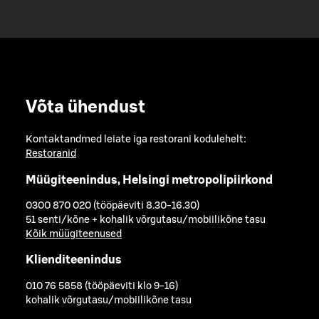
Võta ühendust
Kontaktandmed leiate iga restorani kodulehelt:
Restoranid
Müügiteenindus, Helsingi metropolipiirkond
0300 870 020 (tööpäeviti 8.30-16.30)
51 senti/kõne + kohalik võrgutasu/mobiilikõne tasu
Kõik müügiteenused
Klienditeenindus
010 76 5858 (tööpäeviti klo 9-16)
kohalik võrgutasu/mobiilikõne tasu