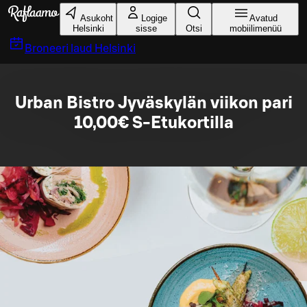
Liigu peamise sisu juurde
Asukoht
Logige
Avatud
Helsinki
sisse
Otsi
mobiilimenüü
Broneeri laud
Helsinki
Urban Bistro Jyväskylän viikon pari
10,00€ S-Etukortilla