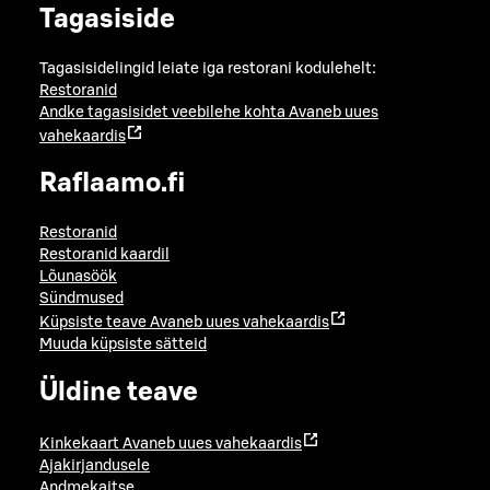
Tagasiside
Tagasisidelingid leiate iga restorani kodulehelt:
Restoranid
Andke tagasisidet veebilehe kohta
Avaneb uues
vahekaardis
Raflaamo.fi
Restoranid
Restoranid kaardil
Lõunasöök
Sündmused
Küpsiste teave
Avaneb uues vahekaardis
Muuda küpsiste sätteid
Üldine teave
Kinkekaart
Avaneb uues vahekaardis
Ajakirjandusele
Andmekaitse