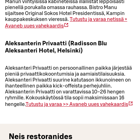
Manun viihtyisissä kabineteissa illallistat leppoisasti
pienellä porukalla omassa rauhassa. Bistro Manu
sijaitsee Original Sokos Hotel Presidentissä, Kampin
kauppakeskuksen vieressä.
Tutustu ja varaa netissä »
Avaneb uues vahekaardis
Aleksanterin Privaatti (Radisson Blu
Aleksanteri Hotel, Helsinki)
Aleksanteri Privaatti on persoonallinen paikka järjestää
pieniä privaattikokoontumisia ja aamiaistilaisuuksia.
Aleksanteri Privaatti suurine katutason ikkunoineen on
ihanteellinen paikka kick-offeista perhejuhliin.
Aleksanterin Privaatti on varattavissa 10-26 hengen
ryhmille. Kokouskäytössä tila sopii maksimissaan 16
hengelle.
Tutustu ja varaa >>
Avaneb uues vahekaardis
Neis restoranides