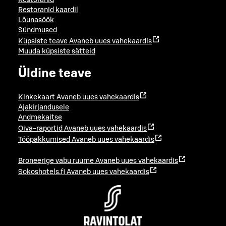
Restoranid kaardil
Lõunasöök
Sündmused
Küpsiste teave
Avaneb uues vahekaardis
Muuda küpsiste sätteid
Üldine teave
Kinkekaart
Avaneb uues vahekaardis
Ajakirjandusele
Andmekaitse
Oiva-raportid
Avaneb uues vahekaardis
Tööpakkumised
Avaneb uues vahekaardis
Broneerige vabu ruume
Avaneb uues vahekaardis
Sokoshotels.fi
Avaneb uues vahekaardis