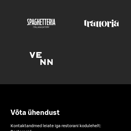
Võta ühendust
Kontaktandmed leiate iga restorani kodulehelt: