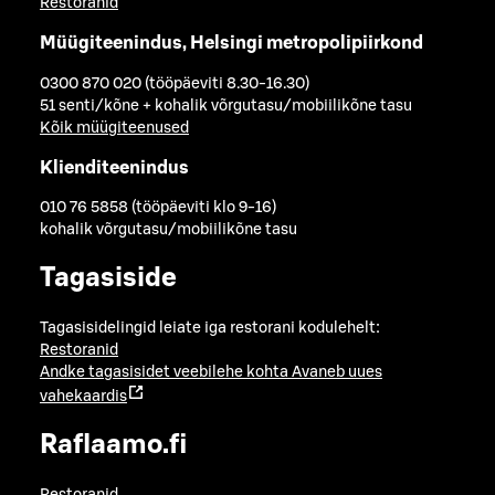
Restoranid
Müügiteenindus, Helsingi metropolipiirkond
0300 870 020 (tööpäeviti 8.30-16.30)
51 senti/kõne + kohalik võrgutasu/mobiilikõne tasu
Kõik müügiteenused
Klienditeenindus
010 76 5858 (tööpäeviti klo 9-16)
kohalik võrgutasu/mobiilikõne tasu
Tagasiside
Tagasisidelingid leiate iga restorani kodulehelt:
Restoranid
Andke tagasisidet veebilehe kohta
Avaneb uues
vahekaardis
Raflaamo.fi
Restoranid