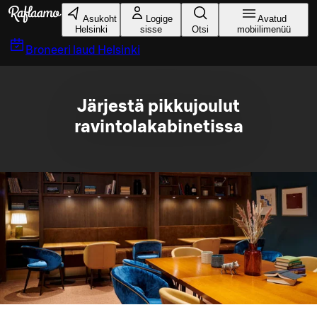
Liigu peamise sisu juurde
Asukoht
Logige
Avatud
Helsinki
sisse
Otsi
mobiilimenüü
Broneeri laud
Helsinki
Järjestä pikkujoulut
ravintolakabinetissa