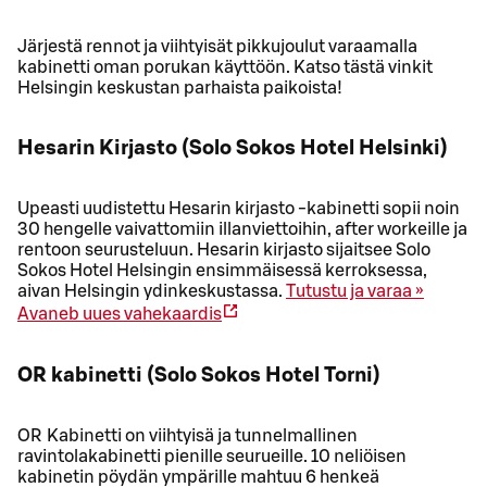
Järjestä rennot ja viihtyisät pikkujoulut varaamalla
kabinetti oman porukan käyttöön. Katso tästä vinkit
Helsingin keskustan parhaista paikoista!
Hesarin Kirjasto (Solo Sokos Hotel Helsinki)
Upeasti uudistettu Hesarin kirjasto -kabinetti sopii noin
30 hengelle vaivattomiin illanviettoihin, after workeille ja
rentoon seurusteluun. Hesarin kirjasto sijaitsee Solo
Sokos Hotel Helsingin ensimmäisessä kerroksessa,
aivan Helsingin ydinkeskustassa.
Tutustu ja varaa »
Avaneb uues vahekaardis
OR kabinetti (Solo Sokos Hotel Torni)
OR Kabinetti on viihtyisä ja tunnelmallinen
ravintolakabinetti pienille seurueille. 10 neliöisen
kabinetin pöydän ympärille mahtuu 6 henkeä