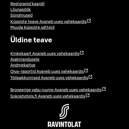
Restoranid kaardil
Lõunasöök
Sündmused
Küpsiste teave
Avaneb uues vahekaardis
Muuda küpsiste sätteid
Üldine teave
Kinkekaart
Avaneb uues vahekaardis
Ajakirjandusele
Andmekaitse
Oiva-raportid
Avaneb uues vahekaardis
Tööpakkumised
Avaneb uues vahekaardis
Broneerige vabu ruume
Avaneb uues vahekaardis
Sokoshotels.fi
Avaneb uues vahekaardis