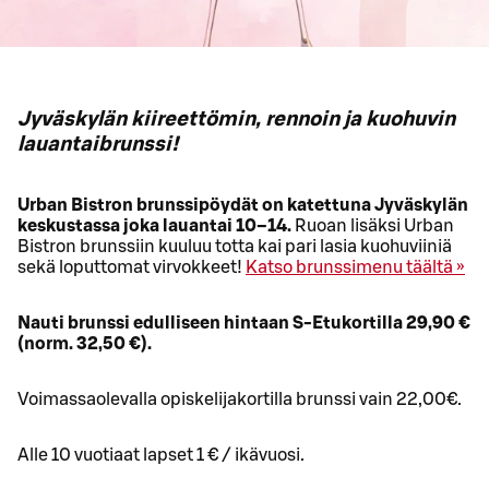
Jyväskylän kiireettömin, rennoin ja kuohuvin
lauantaibrunssi!
Urban Bistron brunssipöydät on katettuna Jyväskylän
keskustassa joka lauantai 10–14.
Ruoan lisäksi Urban
Bistron brunssiin kuuluu totta kai pari lasia kuohuviiniä
sekä loputtomat virvokkeet!
Katso brunssimenu täältä »
Nauti brunssi edulliseen hintaan S-Etukortilla 29,90 €
(norm. 32,50 €).
Voimassaolevalla opiskelijakortilla brunssi vain 22,00€.
Alle 10 vuotiaat lapset 1 € / ikävuosi.