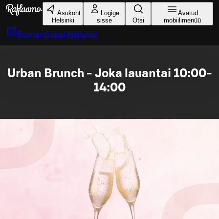
Liigu peamise sisu juurde
Asukoht
Logige
Avatud
Helsinki
sisse
Otsi
mobiilimenüü
Broneeri laud
Helsinki
Urban Brunch - Joka lauantai 10:00-
14:00