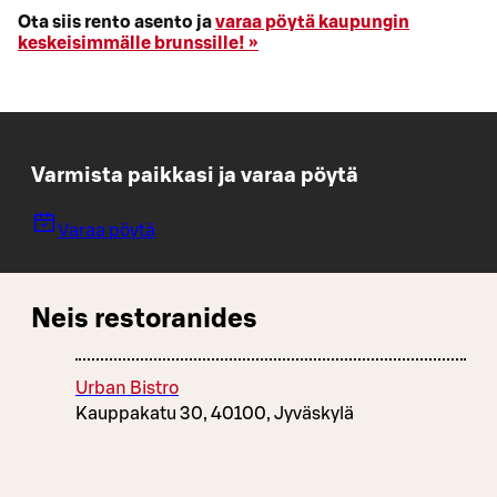
Ota siis rento asento ja
varaa pöytä kaupungin
keskeisimmälle brunssille! »
Varmista paikkasi ja varaa pöytä
Varaa pöytä
Neis restoranides
Urban Bistro
Kauppakatu 30, 40100, Jyväskylä