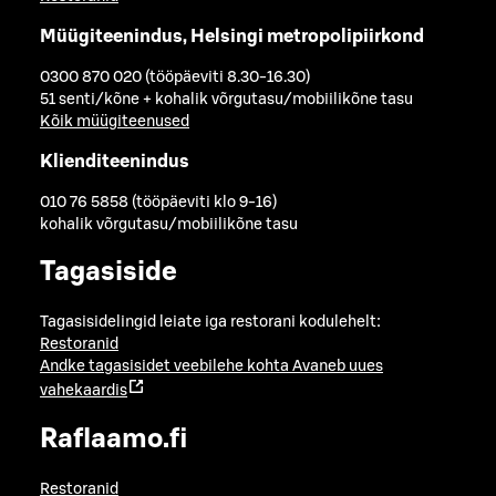
Müügiteenindus, Helsingi metropolipiirkond
0300 870 020 (tööpäeviti 8.30-16.30)
51 senti/kõne + kohalik võrgutasu/mobiilikõne tasu
Kõik müügiteenused
Klienditeenindus
010 76 5858 (tööpäeviti klo 9-16)
kohalik võrgutasu/mobiilikõne tasu
Tagasiside
Tagasisidelingid leiate iga restorani kodulehelt:
Restoranid
Andke tagasisidet veebilehe kohta
Avaneb uues
vahekaardis
Raflaamo.fi
Restoranid