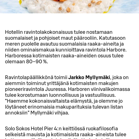
Hotellin ravintolakokonaisuus tulee nostamaan
suomalaiset ja pohjoiset maut päärooliin. Katutasoon
meren puolelle avautuu suomalaisia raaka-aineita ja
niiden ominaismakua kunnioittava ravintola Harbore.
Harboressa kotimaisten raaka-aineiden osuus tulee
olemaan 80–90 %.
Ravintolapäällikkönä toimii
Jarkko Myllymäki
, joka on
aiemmin toiminut yrittäjänä kotimaisten makujen
pioneeriravintola Juuressa. Harboren viinivalikoimassa
tulee korostumaan luonnollisuus ja vastuullisuus.
”Haemme kokonaisvaltaista elämystä, ja olemme jo
löytäneet erinomaisia makuparituksia tulevan listan
annoksiin” Myllymäki vihjaa.
Solo Sokos Hotel Pier 4:n keittiössä ruokafilosofia
selkeistä mauista ja kotimaisista raaka-aineista tulee