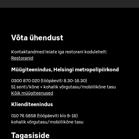
Võta ühendust
Kontaktandmed leiate iga restorani kodulehelt:
Restoranid
Müügiteenindus, Helsingi metropolipiirkond
0300 870 020 (tööpäeviti 8.30-16.30)
51 senti/kõne + kohalik võrgutasu/mobiilikõne tasu
Kõik müügiteenused
Klienditeenindus
010 76 5858 (tööpäeviti klo 9-16)
kohalik võrgutasu/mobiilikõne tasu
Tagasiside