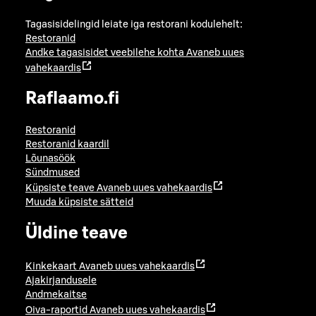
Tagasisidelingid leiate iga restorani kodulehelt:
Restoranid
Andke tagasisidet veebilehe kohta
Avaneb uues
vahekaardis
Raflaamo.fi
Restoranid
Restoranid kaardil
Lõunasöök
Sündmused
Küpsiste teave
Avaneb uues vahekaardis
Muuda küpsiste sätteid
Üldine teave
Kinkekaart
Avaneb uues vahekaardis
Ajakirjandusele
Andmekaitse
Oiva-raportid
Avaneb uues vahekaardis