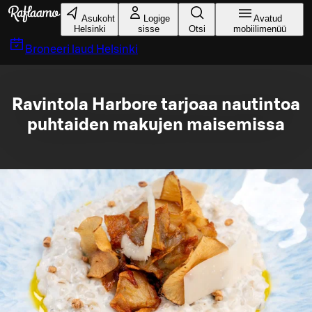
Liigu peamise sisu juurde
Asukoht
Logige
Avatud
Helsinki
sisse
Otsi
mobiilimenüü
Broneeri laud
Helsinki
Ravintola Harbore tarjoaa nautintoa
puhtaiden makujen maisemissa