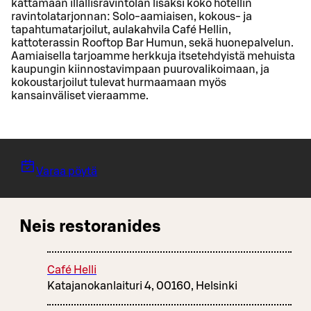
kattamaan illallisravintolan lisäksi koko hotellin
ravintolatarjonnan: Solo-aamiaisen, kokous- ja
tapahtumatarjoilut, aulakahvila Café Hellin,
kattoterassin Rooftop Bar Humun, sekä huonepalvelun.
Aamiaisella tarjoamme herkkuja itsetehdyistä mehuista
kaupungin kiinnostavimpaan puurovalikoimaan, ja
kokoustarjoilut tulevat hurmaamaan myös
kansainväliset vieraamme.
Varaa pöytä
Neis restoranides
Café Helli
Katajanokanlaituri 4, 00160, Helsinki