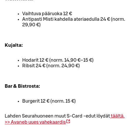
Vaihtuva pääruoka 12 €
Antipasti Misti kahdella ateriaedulla 24 € (norm.
29,90 €)
Kujalta:
Hodarit 12 € (norm. 14,90 €–15 €)
Ribsit 24 € (norm. 24,90 €)
Bar & Bistrosta:
Burgerit 12 € (norm. 15 €)
Lahden Seurahuoneen muut S-Card -edut löydät
täältä.
>>
Avaneb uues vahekaardis