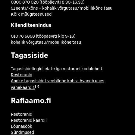
0300 870 020 (tööpäeviti 8.30-16.30)
51 senti/kõne + kohalik võrgutasu/mobiilikõne tasu
Kõik müügiteenused
Klienditeenindus
010 76 5858 (tööpäeviti klo 9-16)
kohalik võrgutasu/mobiilikõne tasu
Tagasiside
Tagasisidelingid leiate iga restorani kodulehelt:
Restoranid
Andke tagasisidet veebilehe kohta
Avaneb uues
vahekaardis
Raflaamo.fi
Restoranid
Restoranid kaardil
Lõunasöök
Sündmused