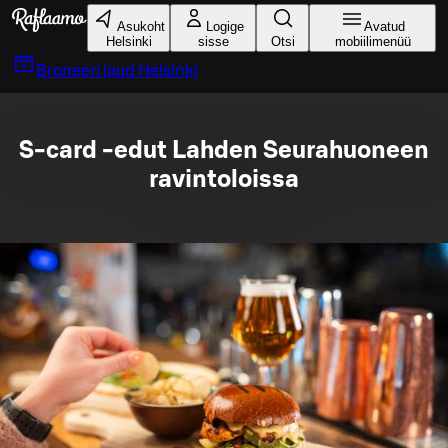
Liigu peamise sisu juurde
Asukoht
Logige
Avatud
Helsinki
sisse
Otsi
mobiilimenüü
Broneeri laud
Helsinki
S-card -edut Lahden Seurahuoneen
ravintoloissa