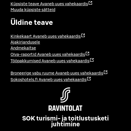
Küpsiste teave
Avaneb uues vahekaardis
Muuda küpsiste sätteid
Üldine teave
Kinkekaart
Avaneb uues vahekaardis
Ajakirjandusele
Andmekaitse
Oiva-raportid
Avaneb uues vahekaardis
Tööpakkumised
Avaneb uues vahekaardis
Broneerige vabu ruume
Avaneb uues vahekaardis
Sokoshotels.fi
Avaneb uues vahekaardis
SOK turismi- ja toitlustusketi
juhtimine