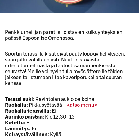
Penkkiurheilijan paratiisi loistavien kulkuyhteyksien
päässä Espoon Iso Omenassa.
Sportin terassilla kisat eivät pääty loppuvihellykseen,
vaan jatkuvat iltaan asti. Nauti loistavasta
urheilutunnelmasta ja taatusti samanhenkisestä
seurasta! Meille voi hyvin tulla myös äftereille töiden
jälkeen tai istumaan iltaa kaveriporukalla tai seuran
kanssa.
Terassi auki:
Ravintolan aukioloaikoina
Ruokailu:
Pikkusyötävää -
Katso menu »
Ruokailu terassilla:
Ei
Aurinko paistaa:
Klo 12.30–13
Katettu:
Ei
Lämmitys:
Ei
Koiraystävällinen:
Kyllä