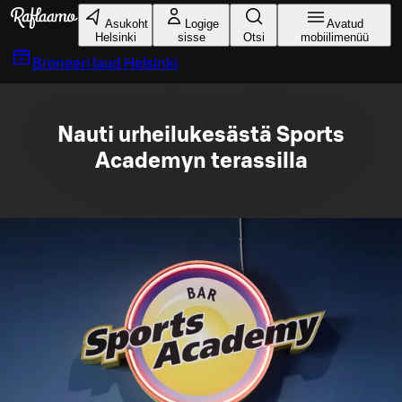
Liigu peamise sisu juurde
Asukoht
Logige
Avatud
Helsinki
sisse
Otsi
mobiilimenüü
Broneeri laud
Helsinki
Nauti urheilukesästä Sports
Academyn terassilla