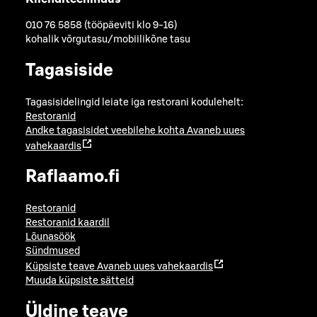
010 76 5858 (tööpäeviti klo 9-16)
kohalik võrgutasu/mobiilikõne tasu
Tagasiside
Tagasisidelingid leiate iga restorani kodulehelt:
Restoranid
Andke tagasisidet veebilehe kohta
Avaneb uues
vahekaardis
Raflaamo.fi
Restoranid
Restoranid kaardil
Lõunasöök
Sündmused
Küpsiste teave
Avaneb uues vahekaardis
Muuda küpsiste sätteid
Üldine teave