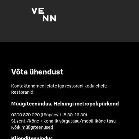
Võta ühendust
Kontaktandmed leiate iga restorani kodulehelt:
Restoranid
Müügiteenindus, Helsingi metropolipiirkond
0300 870 020 (tööpäeviti 8.30-16.30)
51 senti/kõne + kohalik võrgutasu/mobiilikõne tasu
Kõik müügiteenused
Klienditeenindus