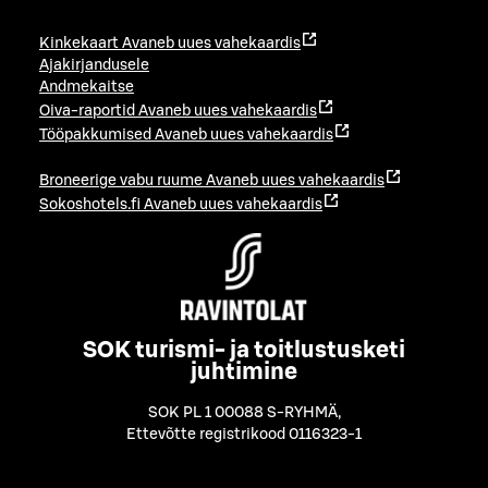
Kinkekaart
Avaneb uues vahekaardis
Ajakirjandusele
Andmekaitse
Oiva-raportid
Avaneb uues vahekaardis
Tööpakkumised
Avaneb uues vahekaardis
Broneerige vabu ruume
Avaneb uues vahekaardis
Sokoshotels.fi
Avaneb uues vahekaardis
SOK turismi- ja toitlustusketi
juhtimine
SOK PL 1 00088 S-RYHMÄ
,
Ettevõtte registrikood 0116323-1