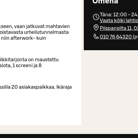
Omena
Täna: 12:00 - 2
Vaata kõiki laht
ykseen, vaan jatkuvat mahtavien
Piispansilta 11,
 loistavasta urheilutunnelmasta
010 76 64320
(
p
 niin afterwork- kuin
ikkitarjonta on maustettu
iota, 1 screeni ja 8
silla 20 asiakaspaikkaa. Ikäraja