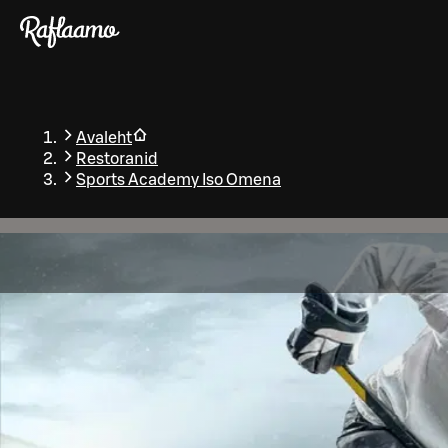
Liigu peamise sisu juurde
Avaleht
Restoranid
Sports Academy Iso Omena