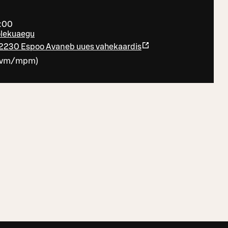
4:00
iolekuaegu
 02230 Espoo
Avaneb uues vahekaardis
vm/mpm
)