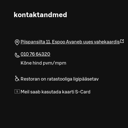
kontaktandmed
Piispansilta 11
,
Espoo
Avaneb uues vahekaardis
010 76 64320
Kõne hind pvm/mpm
Restoran on ratastooliga ligipääsetav
Meil saab kasutada kaarti S-Card