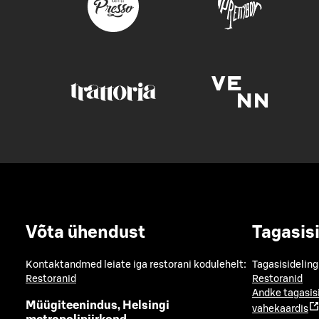
Võta ühendust
Tagasis
Kontaktandmed leiate iga restorani kodulehelt:
Tagasisideling
Restoranid
Restoranid
Andke tagasis
Müügiteenindus, Helsingi
vahekaardis