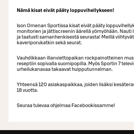
Nämä kisat eivät pääty loppuvihellykseen!
Ison Omenan Sportissa kisat eivät pääty loppuvihell
monitorien ja jättiscreenin äärellä yömyöhään. Nauti
ja taatusti samanhenkisestä seurasta! Meillä viihtyvät
kaveriporukatkin sekä seurat.
Vauhdikkaan illanviettopaikan rockpainotteinen musi
reseptiin sopivalla suomipopilla. Myös Sportin 7 televis
urheilukanavaa takaavat huipputunnelman.
Yhteensä 120 asiakaspaikkaa, joiden lisäksi kesäteras
18 vuotta.
Seuraa tulevaa ohjelmaa Facebookissamme!