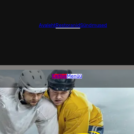
Avaleht
Restoranid
Sündmused
Esitlus
Menüü