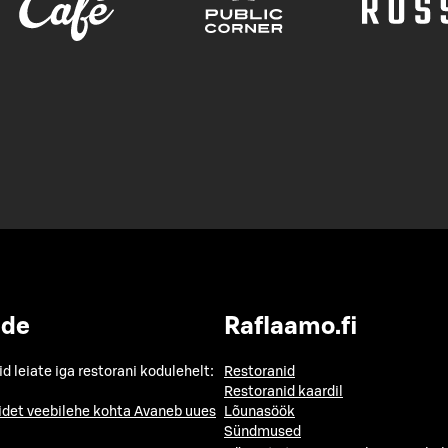
ide
Raflaamo.fi
id leiate iga restorani kodulehelt:
Restoranid
Restoranid kaardil
idet veebilehe kohta
Avaneb uues
Lõunasöök
Sündmused