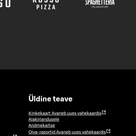
Üldine teave
Kinkekaart
Avaneb uues vahekaardis
Ajakirjandusele
Andmekaitse
Oiva-raportid
Avaneb uues vahekaardis