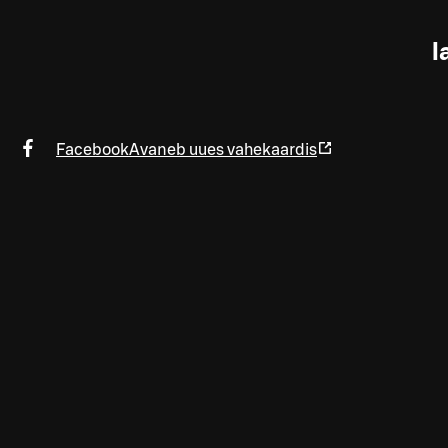
l
Facebook
Avaneb uues vahekaardis