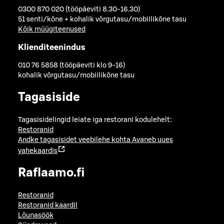
0300 870 020 (tööpäeviti 8.30-16.30)
51 senti/kõne + kohalik võrgutasu/mobiilikõne tasu
Kõik müügiteenused
Klienditeenindus
010 76 5858 (tööpäeviti klo 9-16)
kohalik võrgutasu/mobiilikõne tasu
Tagasiside
Tagasisidelingid leiate iga restorani kodulehelt:
Restoranid
Andke tagasisidet veebilehe kohta
Avaneb uues
vahekaardis
Raflaamo.fi
Restoranid
Restoranid kaardil
Lõunasöök