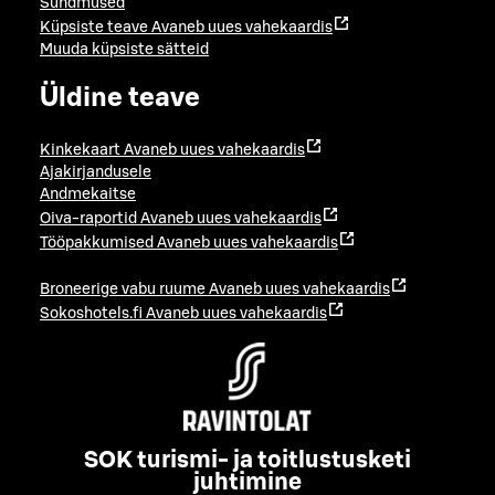
Sündmused
Küpsiste teave
Avaneb uues vahekaardis
Muuda küpsiste sätteid
Üldine teave
Kinkekaart
Avaneb uues vahekaardis
Ajakirjandusele
Andmekaitse
Oiva-raportid
Avaneb uues vahekaardis
Tööpakkumised
Avaneb uues vahekaardis
Broneerige vabu ruume
Avaneb uues vahekaardis
Sokoshotels.fi
Avaneb uues vahekaardis
SOK turismi- ja toitlustusketi
juhtimine