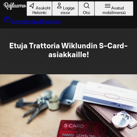
Liigu peamise sisu juurde
Asukoht
Logige
Avatud
Helsinki
sisse
Otsi
mobiilimenüü
Broneeri laud
Helsinki
Etuja Trattoria Wiklundin S-Card-
asiakkaille!