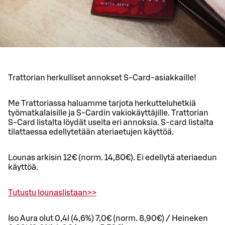
Trattorian herkulliset annokset S-Card-asiakkaille!
Me Trattoriassa haluamme tarjota herkutteluhetkiä
työmatkalaisille ja S-Cardin vakiokäyttäjille. Trattorian
S-Card listalta löydät useita eri annoksia. S-card listalta
tilattaessa edellytetään ateriaetujen käyttöä.
Lounas arkisin 12€ (norm. 14,80€). Ei edellytä ateriaedun
käyttöä.
Tutustu lounaslistaan>>
Iso Aura olut 0,4l (4,6%) 7,0€ (norm. 8,90€) / Heineken