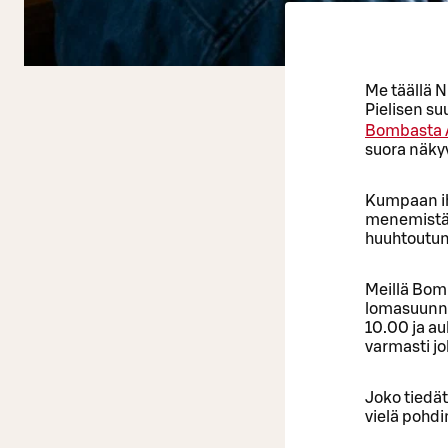
Me täällä N
Pielisen su
Bombasta
suora näky
Kumpaan ihm
menemistä, 
huuhtoutun
Meillä Bomb
lomasuunnit
10.00 ja au
varmasti jo
Joko tiedät
vielä pohd