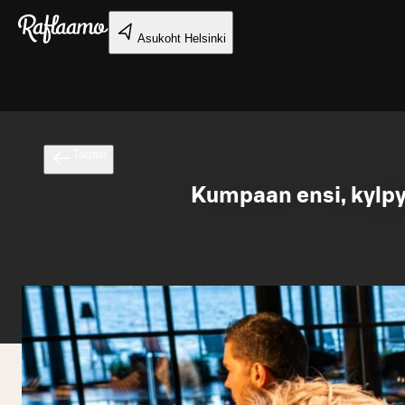
Liigu peamise sisu juurde
Asukoht
Helsinki
Tagasi
Kumpaan ensi, kylpy