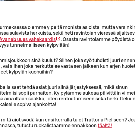
urmeksessa olemme ylpeitä monista asioista, mutta varsinkin
ussa sulavista herkuista, sekä heti ravintolan vieressä sijaitse
Avaneb uues vahekaardis
. Osasta ravintolamme pöydistä o
vyys tunnelmalliseen kylpylään!
isjoukkoon sinä kuulut? Siihen joka syö tuhdisti juuri enne
vai siihen joka herkuttelee vasta sen jälkeen kun arjen huole
eet kylpylän kuohuihin?
alla saat tehdä asiat juuri siinä järjestyksessä, mikä sinun
elmiisi sopii parhaiten. Kylpylämme aukeaa päivittäin viimei
ki aina iltaan saakka, joten rentoutumiseen sekä herkutteluun
kaiselle sopiva ajankohta!
 mitä aiot syödä kun ensi kerralla tulet Trattoria Pieliseen? Jo
innassa, tutustu ruokalistaamme ennakkoon
täältä!