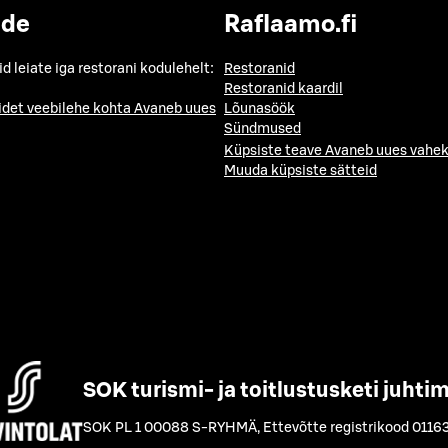
ide
Raflaamo.fi
id leiate iga restorani kodulehelt:
Restoranid
Restoranid kaardil
idet veebilehe kohta
Avaneb uues
Lõunasöök
Sündmused
Küpsiste teave
Avaneb uues vahek
Muuda küpsiste sätteid
SOK turismi- ja toitlustusketi juhti
SOK PL 1 00088 S-RYHMÄ
,
Ettevõtte registrikood 0116