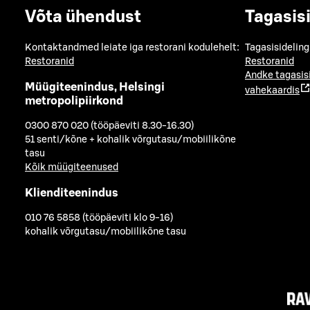
Võta ühendust
Tagasis
Kontaktandmed leiate iga restorani kodulehelt:
Tagasisideling
Restoranid
Restoranid
Andke tagasis
Müügiteenindus, Helsingi
vahekaardis
metropolipiirkond
0300 870 020 (tööpäeviti 8.30-16.30)
51 senti/kõne + kohalik võrgutasu/mobiilikõne
tasu
Kõik müügiteenused
Klienditeenindus
010 76 5858 (tööpäeviti klo 9-16)
kohalik võrgutasu/mobiilikõne tasu