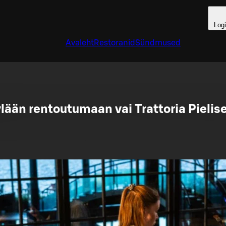
Log
Avaleht
Restoranid
Sündmused
lään rentoutumaan vai Trattoria Pieli