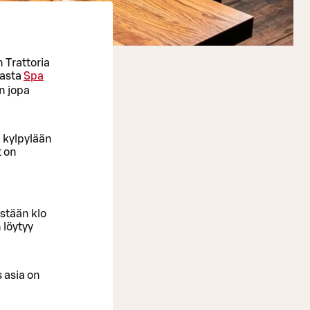
 Trattoria
vasta
Spa
n jopa
n kylpylään
t on
stään klo
 löytyy
s asia on