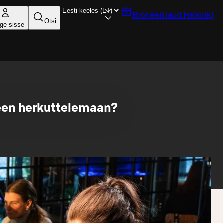
Broneeri laud
Helsinki
Otsi
ige sisse
seen herkuttelemaan?