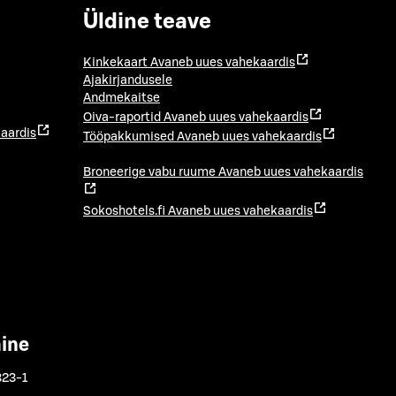
Üldine teave
Kinkekaart
Avaneb uues vahekaardis
Ajakirjandusele
Andmekaitse
Oiva-raportid
Avaneb uues vahekaardis
aardis
Tööpakkumised
Avaneb uues vahekaardis
Broneerige vabu ruume
Avaneb uues vahekaardis
Sokoshotels.fi
Avaneb uues vahekaardis
mine
323-1