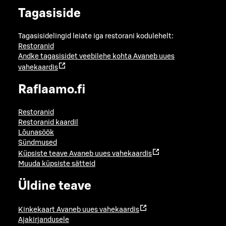
Tagasiside
Tagasisidelingid leiate iga restorani kodulehelt:
Restoranid
Andke tagasisidet veebilehe kohta
Avaneb uues
vahekaardis
Raflaamo.fi
Restoranid
Restoranid kaardil
Lõunasöök
Sündmused
Küpsiste teave
Avaneb uues vahekaardis
Muuda küpsiste sätteid
Üldine teave
Kinkekaart
Avaneb uues vahekaardis
Ajakirjandusele