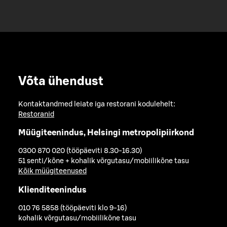
Võta ühendust
Kontaktandmed leiate iga restorani kodulehelt:
Restoranid
Müügiteenindus, Helsingi metropolipiirkond
0300 870 020 (tööpäeviti 8.30-16.30)
51 senti/kõne + kohalik võrgutasu/mobiilikõne tasu
Kõik müügiteenused
Klienditeenindus
010 76 5858 (tööpäeviti klo 9-16)
kohalik võrgutasu/mobiilikõne tasu