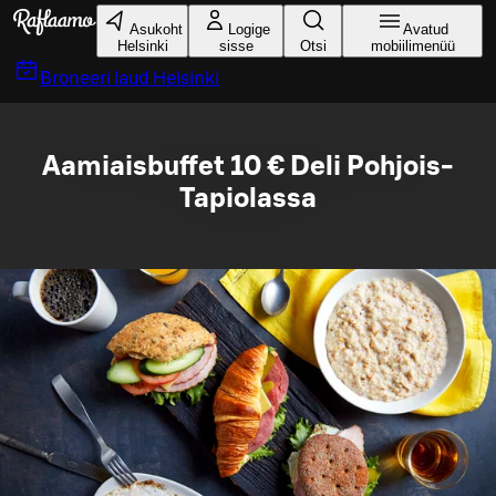
Liigu peamise sisu juurde
Asukoht
Logige
Avatud
Helsinki
sisse
Otsi
mobiilimenüü
Broneeri laud
Helsinki
Aamiaisbuffet 10 € Deli Pohjois-
Tapiolassa