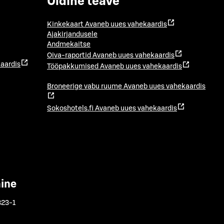
Üldine teave
Kinkekaart
Avaneb uues vahekaardis
Ajakirjandusele
Andmekaitse
Oiva-raportid
Avaneb uues vahekaardis
aardis
Tööpakkumised
Avaneb uues vahekaardis
Broneerige vabu ruume
Avaneb uues vahekaardis
Sokoshotels.fi
Avaneb uues vahekaardis
mine
323-1