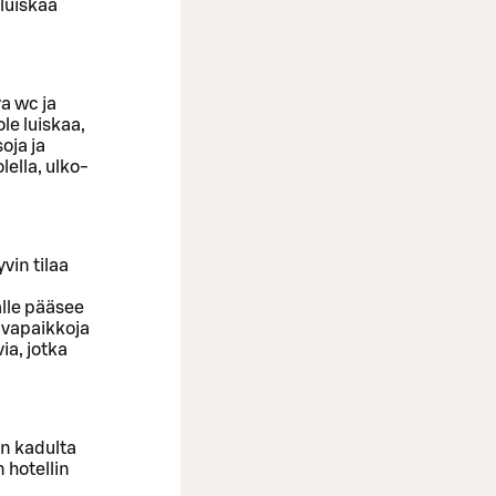
 luiskaa
a wc ja
ole luiskaa,
oja ja
lella, ulko-
vin tilaa
alle pääsee
invapaikkoja
ia, jotka
on kadulta
 hotellin