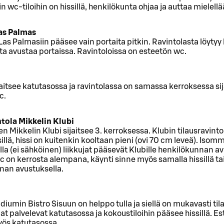
n wc-tiloihin on hissillä, henkilökunta ohjaa ja auttaa mielellä
as Palmas
 Las Palmasiin pääsee vain portaita pitkin. Ravintolasta löytyy l
a avustaa portaissa. Ravintoloissa on esteetön wc.
aitsee katutasossa ja ravintolassa on samassa kerroksessa si
c.
ntola Mikkelin Klubi
nen Mikkelin Klubi sijaitsee 3. kerroksessa. Klubin tilausravint
illä, hissi on kuitenkin kooltaan pieni (ovi 70 cm leveä). Isomm
lla (ei sähköinen) liikkujat pääsevät Klubille henkilökunnan 
 on kerrosta alempana, käynti sinne myös samalla hissillä ta
nan avustuksella.
iumin Bistro Sisuun on helppo tulla ja siellä on mukavasti tila
lat palvelevat katutasossa ja kokoustiloihin pääsee hissillä. E
yös katutasossa.