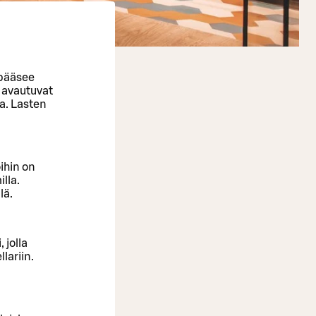
 pääsee
t avautuvat
a. Lasten
ihin on
lla.
lä.
 jolla
lariin.