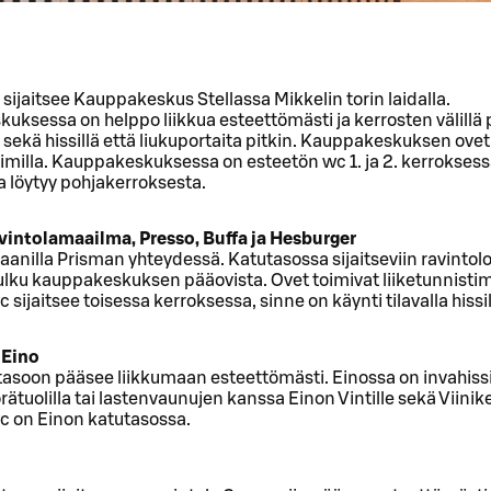
sijaitsee Kauppakeskus Stellassa Mikkelin torin laidalla.
ksessa on helppo liikkua esteettömästi ja kerrosten välillä
ekä hissillä että liukuportaita pitkin. Kauppakeskuksen ove
timilla. Kauppakeskuksessa on esteetön wc 1. ja 2. kerroksess
a löytyy pohjakerroksesta.
vintolamaailma, Presso, Buffa ja Hesburger
raanilla Prisman yhteydessä. Katutasossa sijaitseviin ravintolo
lku kauppakeskuksen pääovista. Ovet toimivat liiketunnistimi
 sijaitsee toisessa kerroksessa, sinne on käynti tilavalla hissil
 Eino
asoon pääsee liikkumaan esteettömästi. Einossa on invahissi,
ätuolilla tai lastenvaunujen kanssa Einon Vintille sekä Viinikel
c on Einon katutasossa.