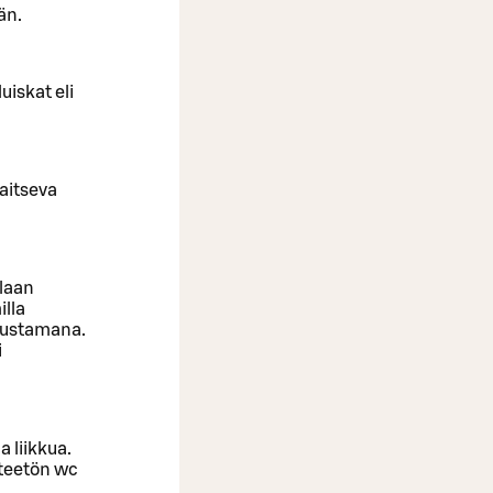
än.
uiskat eli
jaitseva
olaan
illa
avustamana.
i
a liikkua.
steetön wc