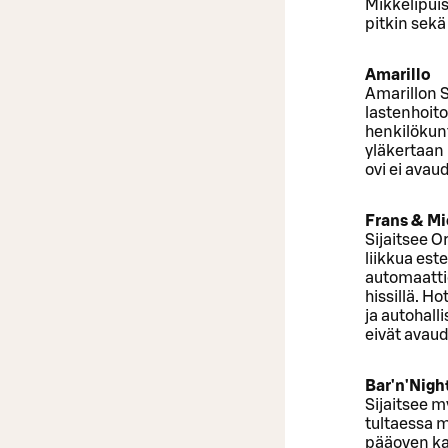
Mikkelipuis
pitkin sekä
Amarillo
Amarillon S
lastenhoitoh
henkilökunt
yläkertaan 
ovi ei avau
Frans & Mi
Sijaitsee O
liikkua est
automaattio
hissillä. H
ja autohalli
eivät avaud
Bar'n'Nigh
Sijaitsee m
tultaessa m
pääoven kau