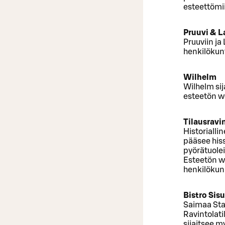
esteettömii
Pruuvi & L
Pruuviin ja
henkilökunt
Wilhelm
Wilhelm sij
esteetön w
Tilausravi
Historialli
pääsee hiss
pyörätuolei
Esteetön wc
henkilökun
Bistro Sisu
Saimaa Stad
Ravintolati
sijaitsee m