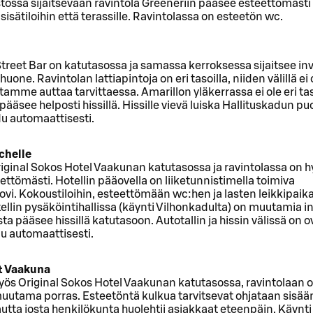
tossa sijaitsevaan ravintola Greeneriin pääsee esteettömästi
 sisätiloihin että terassille. Ravintolassa on esteetön wc.
treet Bar on katutasossa ja samassa kerroksessa sijaitsee inv
uone. Ravintolan lattiapintoja on eri tasoilla, niiden välillä ei 
amme auttaa tarvittaessa. Amarillon yläkerrassa ei ole eri tas
pääsee helposti hissillä. Hissille vievä luiska Hallituskadun puo
du automaattisesti.
chelle
riginal Sokos Hotel Vaakunan katutasossa ja ravintolassa on hy
eettömästi. Hotellin pääovella on liiketunnistimella toimiva
vi. Kokoustiloihin, esteettömään wc:hen ja lasten leikkipaik
otellin pysäköintihallissa (käynti Vilhonkadulta) on muutamia 
sta pääsee hissillä katutasoon. Autotallin ja hissin välissä on ov
u automaattisesti.
t Vaakuna
yös Original Sokos Hotel Vaakunan katutasossa, ravintolaan 
uutama porras. Esteetöntä kulkua tarvitsevat ohjataan sisään
tta josta henkilökunta huolehtii asiakkaat eteenpäin. Käynti