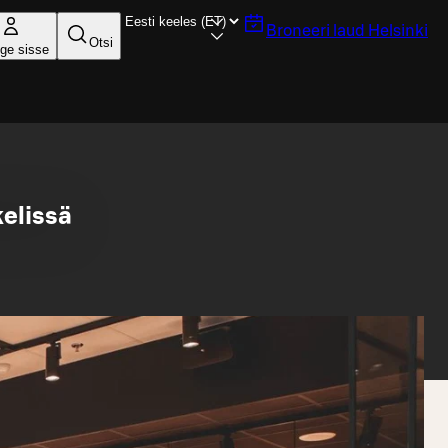
Broneeri laud
Helsinki
Otsi
ige sisse
elissä