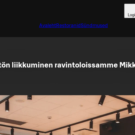
Log
Avaleht
Restoranid
Sündmused
tön liikkuminen ravintoloissamme Mikk