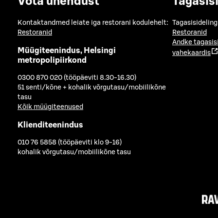
Võta ühendust
Tagasis
Kontaktandmed leiate iga restorani kodulehelt:
Tagasisideling
Restoranid
Restoranid
Andke tagasis
Müügiteenindus, Helsingi
vahekaardis
metropolipiirkond
0300 870 020 (tööpäeviti 8.30-16.30)
51 senti/kõne + kohalik võrgutasu/mobiilikõne
tasu
Kõik müügiteenused
Klienditeenindus
010 76 5858 (tööpäeviti klo 9-16)
kohalik võrgutasu/mobiilikõne tasu