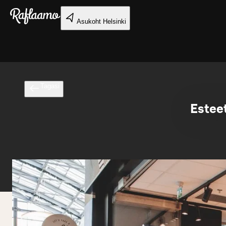
Liigu peamise sisu juurde
Asukoht
Helsinki
Tagasi
Estee