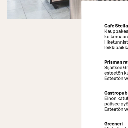
Cafe Stella
Kauppakesku
kulkemaan s
liiketunnis
leikkipaikk
Prisman ra
Sijaitsee G
esteetön ku
Esteetön wc
Gastropub
Einon katut
pääsee pyör
Esteetön w
Greeneri