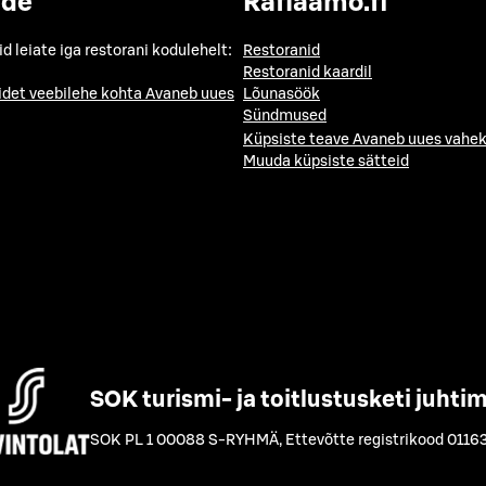
ide
Raflaamo.fi
id leiate iga restorani kodulehelt:
Restoranid
Restoranid kaardil
idet veebilehe kohta
Avaneb uues
Lõunasöök
Sündmused
Küpsiste teave
Avaneb uues vahek
Muuda küpsiste sätteid
SOK turismi- ja toitlustusketi juhti
SOK PL 1 00088 S-RYHMÄ
,
Ettevõtte registrikood 0116