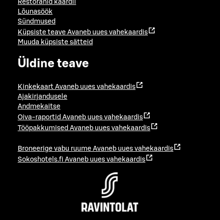
Restoranid kaardil
Lõunasöök
Sündmused
Küpsiste teave
Avaneb uues vahekaardis
Muuda küpsiste sätteid
Üldine teave
Kinkekaart
Avaneb uues vahekaardis
Ajakirjandusele
Andmekaitse
Oiva-raportid
Avaneb uues vahekaardis
Tööpakkumised
Avaneb uues vahekaardis
Broneerige vabu ruume
Avaneb uues vahekaardis
Sokoshotels.fi
Avaneb uues vahekaardis