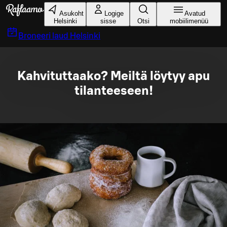
Liigu peamise sisu juurde
Asukoht
Logige
Avatud
Helsinki
sisse
Otsi
mobiilimenüü
Broneeri laud
Helsinki
Kahvituttaako? Meiltä löytyy apu
tilanteeseen!