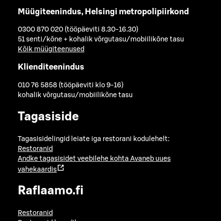
Müügiteenindus, Helsingi metropolipiirkond
0300 870 020 (tööpäeviti 8.30-16.30)
51 senti/kõne + kohalik võrgutasu/mobiilikõne tasu
Kõik müügiteenused
Klienditeenindus
010 76 5858 (tööpäeviti klo 9-16)
kohalik võrgutasu/mobiilikõne tasu
Tagasiside
Tagasisidelingid leiate iga restorani kodulehelt:
Restoranid
Andke tagasisidet veebilehe kohta
Avaneb uues
vahekaardis
Raflaamo.fi
Restoranid