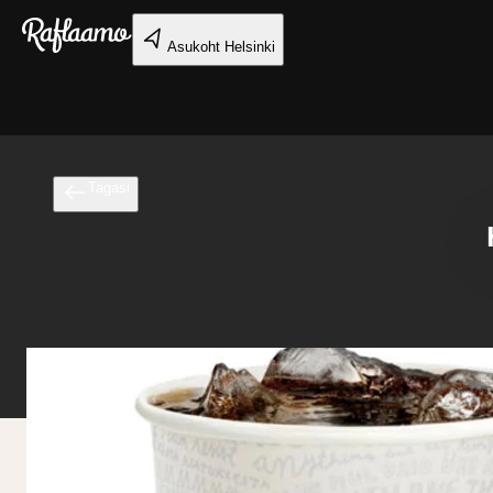
Liigu peamise sisu juurde
Asukoht
Helsinki
Tagasi