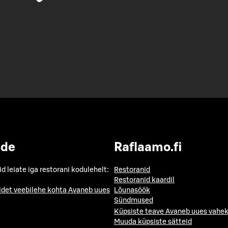
ide
Raflaamo.fi
id leiate iga restorani kodulehelt:
Restoranid
Restoranid kaardil
idet veebilehe kohta
Avaneb uues
Lõunasöök
Sündmused
Küpsiste teave
Avaneb uues vahek
Muuda küpsiste sätteid