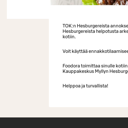
TOK:n Hesburgereista annokset 
Hesburgereista helpotusta arke
kotiin.
Voit käyttää ennakkotilaamise
Foodora toimittaa sinulle kotiin
Kauppakeskus Myllyn Hesburger
Helppoa ja turvallista!