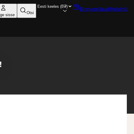
Broneeri laud
Helsinki
Otsi
ige sisse
!