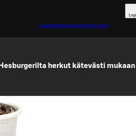
Log
Avaleht
Restoranid
Sündmused
Hesburgerilta herkut kätevästi mukaan