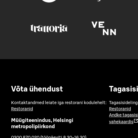
Võta ühendust
Tagasis
Kontaktandmed leiate iga restorani kodulehelt:
Tagasisideling
Restoranid
Restoranid
Andke tagasis
Müügiteenindus, Helsingi
vahekaardis
metropolipiirkond
0300 870 020 (tööpäeviti 8.30-16.30)