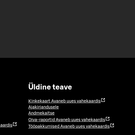
Üldine teave
Kinkekaart
Avaneb uues vahekaardis
Ajakirjandusele
Andmekaitse
Oiva-raportid
Avaneb uues vahekaardis
aardis
Tööpakkumised
Avaneb uues vahekaardis