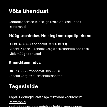
Võta ühendust
Kontaktandmed leiate iga restorani kodulehelt:
Restoranid
Müügiteenindus, Helsingi metropolipiirkond
0300 870 020 (tööpäeviti 8.30-16.30)
51 senti/kõne + kohalik võrgutasu/mobiilikõne tasu
Kõik müügiteenused
Klienditeenindus
010 76 5858 (tööpäeviti klo 9-16)
kohalik võrgutasu/mobiilikõne tasu
Tagasiside
Tagasisidelingid leiate iga restorani kodulehelt:
Restoranid
Andke tagasisidet veebilehe kohta
Avaneb uues