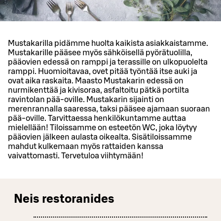
Mustakarilla pidämme huolta kaikista asiakkaistamme.
Mustakarille pääsee myös sähköisellä pyörätuolilla,
pääovien edessä on ramppi ja terassille on ulkopuolelta
ramppi. Huomioitavaa, ovet pitää työntää itse auki ja
ovat aika raskaita. Maasto Mustakarin edessä on
nurmikenttää ja kivisoraa, asfaltoitu pätkä portilta
ravintolan pää-oville. Mustakarin sijainti on
merenrannalla saaressa, taksi pääsee ajamaan suoraan
pää-oville. Tarvittaessa henkilökuntamme auttaa
mielellään! Tiloissamme on esteetön WC, joka löytyy
pääovien jälkeen aulasta oikealta. Sisätiloissamme
mahdut kulkemaan myös rattaiden kanssa
vaivattomasti. Tervetuloa viihtymään!
Neis restoranides