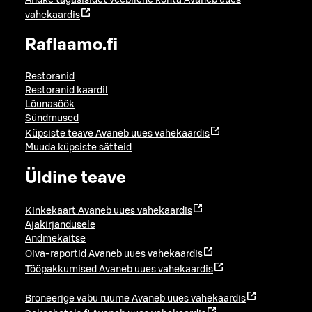
vahekaardis
Raflaamo.fi
Restoranid
Restoranid kaardil
Lõunasöök
Sündmused
Küpsiste teave
Avaneb uues vahekaardis
Muuda küpsiste sätteid
Üldine teave
Kinkekaart
Avaneb uues vahekaardis
Ajakirjandusele
Andmekaitse
Oiva-raportid
Avaneb uues vahekaardis
Tööpakkumised
Avaneb uues vahekaardis
Broneerige vabu ruume
Avaneb uues vahekaardis