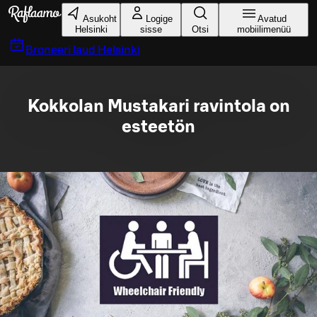
Liigu peamise sisu juurde
Asukoht
Logige
Avatud
Helsinki
sisse
Otsi
mobiilimenüü
Broneeri laud
Helsinki
Kokkolan Mustakari ravintola on
esteetön