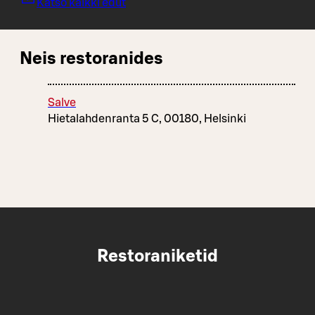
Katso kaikki edut
Neis restoranides
Salve
Hietalahdenranta 5 C, 00180, Helsinki
Restoraniketid