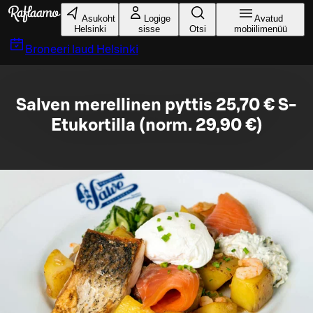
Liigu peamise sisu juurde
Asukoht
Logige
Avatud
Helsinki
sisse
Otsi
mobiilimenüü
Broneeri laud
Helsinki
Salven merellinen pyttis 25,70 € S-
Etukortilla (norm. 29,90 €)