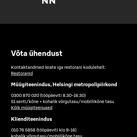
Võta ühendust
Kontaktandmed leiate iga restorani kodulehelt:
Restoranid
Müügiteenindus, Helsingi metropolipiirkond
0300 870 020 (tööpäeviti 8.30-16.30)
51 senti/kõne + kohalik võrgutasu/mobiilikõne tasu
Kõik müügiteenused
Klienditeenindus
010 76 5858 (tööpäeviti klo 9-16)
kohalik võrgutasu/mobiilikõne tasu