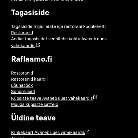
Tagasiside
Tagasisidelingid leiate iga restorani kodulehelt:
Restoranid
Andke tagasisidet veebilehe kohta
Avaneb uues
vahekaardis
Raflaamo.fi
Restoranid
Restoranid kaardil
Lõunasöök
Sündmused
Küpsiste teave
Avaneb uues vahekaardis
Muuda küpsiste sätteid
Üldine teave
Kinkekaart
Avaneb uues vahekaardis