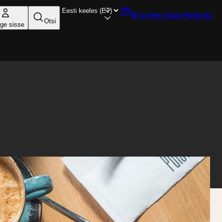
Broneeri laud
Helsinki
Otsi
ige sisse