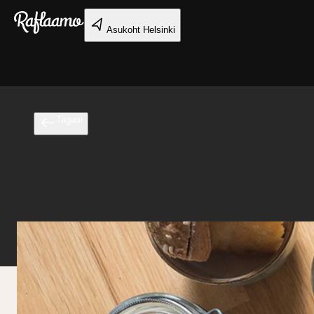
Liigu peamise sisu juurde
Asukoht
Helsinki
Tagasi