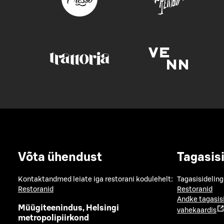
Võta ühendust
Tagasis
Kontaktandmed leiate iga restorani kodulehelt:
Tagasisideling
Restoranid
Restoranid
Andke tagasis
Müügiteenindus, Helsingi
vahekaardis
metropolipiirkond