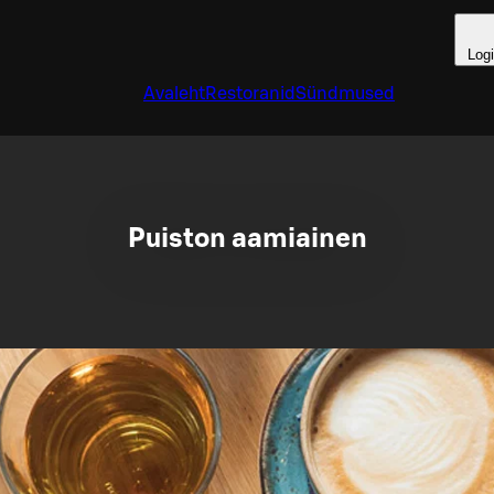
Log
Avaleht
Restoranid
Sündmused
Puiston aamiainen