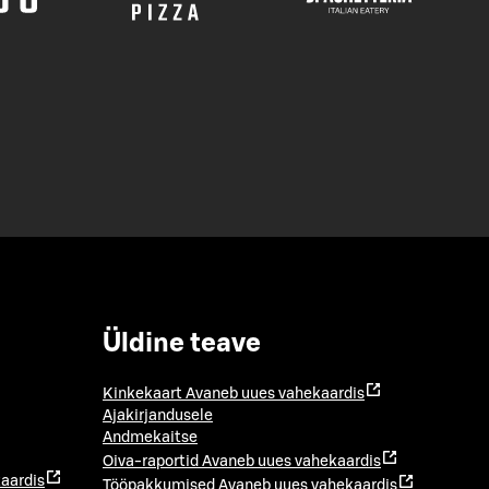
Üldine teave
Kinkekaart
Avaneb uues vahekaardis
Ajakirjandusele
Andmekaitse
Oiva-raportid
Avaneb uues vahekaardis
aardis
Tööpakkumised
Avaneb uues vahekaardis