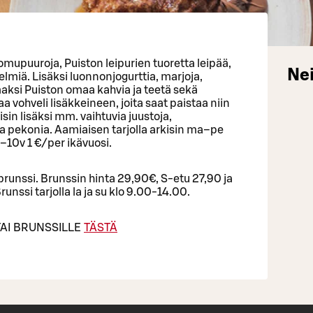
uomupuuroja, Puiston leipurien tuoretta leipää,
Nei
delmiä. Lisäksi luonnonjogurttia, marjoja,
omaksi Puiston omaa kahvia ja teetä sekä
vohveli lisäkkeineen, joita saat paistaa niin
sin lisäksi mm. vaihtuvia juustoja,
ja pekonia. Aamiaisen tarjolla arkisin ma–pe
–10v 1 €/per ikävuosi.
 brunssi. Brunssin hinta 29,90€, S-etu 27,90 ja
runssi tarjolla la ja su klo 9.00-14.00.
TAI BRUNSSILLE
TÄSTÄ