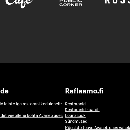
ide
Raflaamo.fi
id leiate iga restorani kodulehelt:
Restoranid
Restoranid kaardil
idet veebilehe kohta
Avaneb uues
Lõunasöök
Sündmused
Küpsiste teave
Avaneb uues vahek