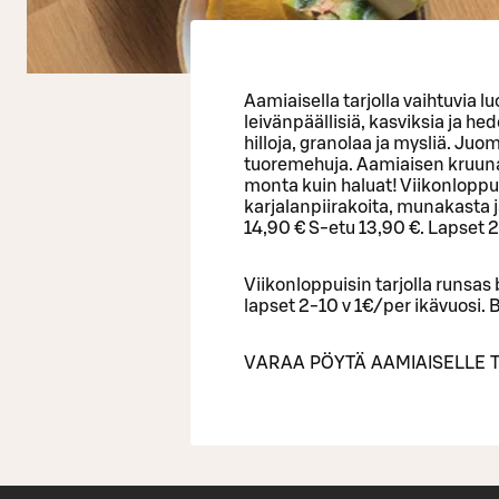
Aamiaisella tarjolla vaihtuvia l
leivänpäällisiä, kasviksia ja he
hilloja, granolaa ja mysliä. Ju
tuoremehuja. Aamiaisen kruunaa 
monta kuin haluat! Viikonloppui
karjalanpiirakoita, munakasta 
14,90 € S-etu 13,90 €. Lapset 2
Viikonloppuisin tarjolla runsas
lapset 2-10 v 1€/per ikävuosi. B
VARAA PÖYTÄ AAMIAISELLE 