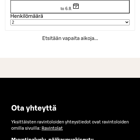
to 6.8.
Henkilömäärä
Etsitään vapaita aikoja...
Ota yhteyttä
Yksittäisten ravintoloiden yhteystiedot ovat ravintoloiden
omilla sivuilla:
Ravintolat
Myyntipalvelu, pääkaupunkiseutu