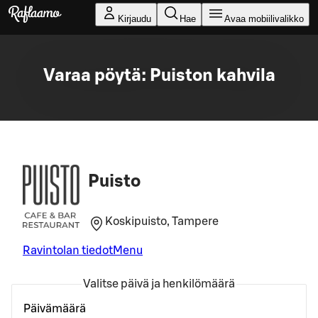
Siirry pääsisältöön
Kirjaudu
Hae
Avaa mobiilivalikko
Varaa pöytä: Puiston kahvila
Puisto
Koskipuisto, Tampere
Ravintolan tiedot
Menu
Valitse päivä ja henkilömäärä
Päivämäärä