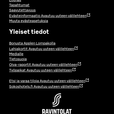
Lounas
Tapahtumat
Saavutettavuus
Evästeinformaatio
Avautuu uuteen välilehteen
Muuta evästeasetuksia
Yleiset tiedot
Bonusta Applen Lompakolla
Lahjakortit
Avautuu uuteen välilehteen
Medialle
Tietosuoja
Oiva-raportit
Avautuu uuteen välilehteen
Työpaikat
Avautuu uuteen välilehteen
Etsi ja varaa tiloja
Avautuu uuteen välilehteen
Sokoshotels.fi
Avautuu uuteen välilehteen