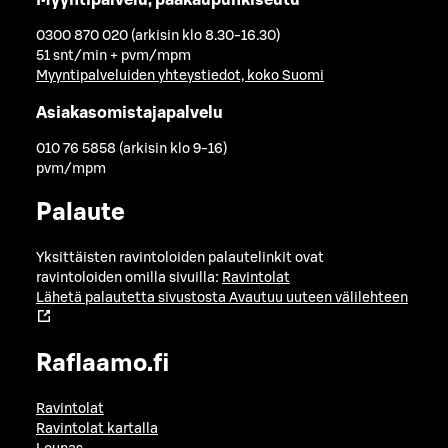
0300 870 020 (arkisin klo 8.30-16.30)
51 snt/min + pvm/mpm
Myyntipalveluiden yhteystiedot, koko Suomi
Asiakasomistajapalvelu
010 76 5858 (arkisin klo 9-16)
pvm/mpm
Palaute
Yksittäisten ravintoloiden palautelinkit ovat
ravintoloiden omilla sivuilla:
Ravintolat
Lähetä palautetta sivustosta
Avautuu uuteen välilehteen
Raflaamo.fi
Ravintolat
Ravintolat kartalla