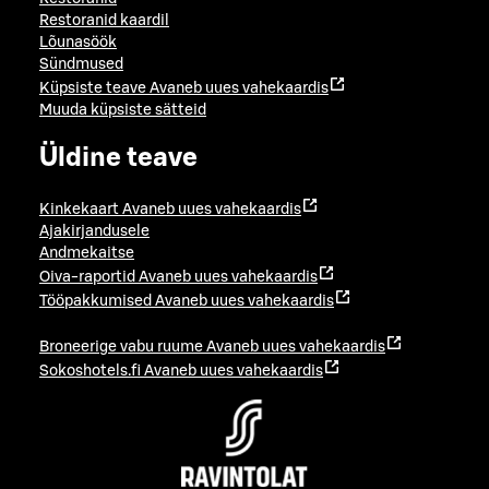
Restoranid kaardil
Lõunasöök
Sündmused
Küpsiste teave
Avaneb uues vahekaardis
Muuda küpsiste sätteid
Üldine teave
Kinkekaart
Avaneb uues vahekaardis
Ajakirjandusele
Andmekaitse
Oiva-raportid
Avaneb uues vahekaardis
Tööpakkumised
Avaneb uues vahekaardis
Broneerige vabu ruume
Avaneb uues vahekaardis
Sokoshotels.fi
Avaneb uues vahekaardis