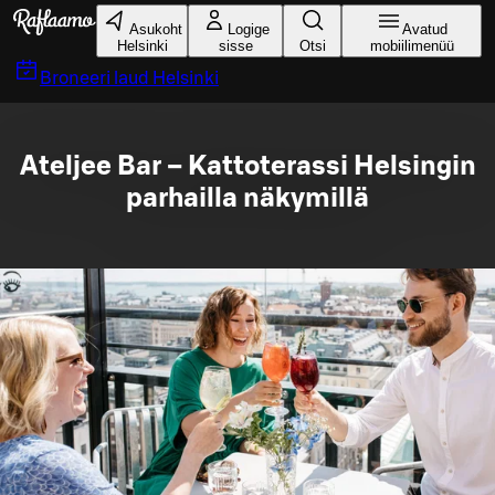
Liigu peamise sisu juurde
Asukoht
Logige
Avatud
Helsinki
sisse
Otsi
mobiilimenüü
Broneeri laud
Helsinki
Ateljee Bar – Kattoterassi Helsingin
parhailla näkymillä