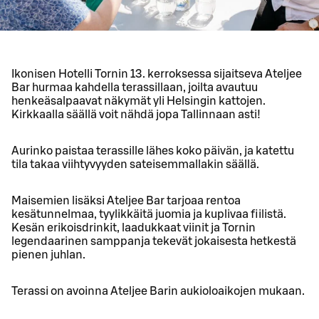
Ikonisen Hotelli Tornin 13. kerroksessa sijaitseva Ateljee
Bar hurmaa kahdella terassillaan, joilta avautuu
henkeäsalpaavat näkymät yli Helsingin kattojen.
Kirkkaalla säällä voit nähdä jopa Tallinnaan asti!
Aurinko paistaa terassille lähes koko päivän, ja katettu
tila takaa viihtyvyyden sateisemmallakin säällä.
Maisemien lisäksi Ateljee Bar tarjoaa rentoa
kesätunnelmaa, tyylikkäitä juomia ja kuplivaa fiilistä.
Kesän erikoisdrinkit, laadukkaat viinit ja Tornin
legendaarinen samppanja tekevät jokaisesta hetkestä
pienen juhlan.
Terassi on avoinna Ateljee Barin aukioloaikojen mukaan.