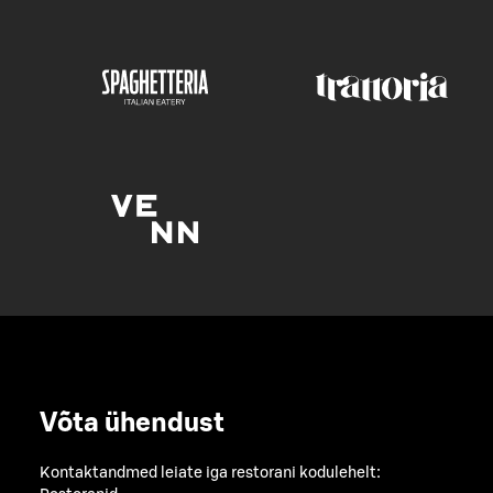
Võta ühendust
Kontaktandmed leiate iga restorani kodulehelt: