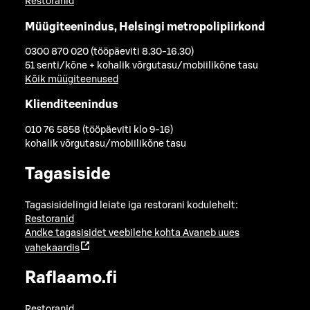
Restoranid
Müügiteenindus, Helsingi metropolipiirkond
0300 870 020 (tööpäeviti 8.30-16.30)
51 senti/kõne + kohalik võrgutasu/mobiilikõne tasu
Kõik müügiteenused
Klienditeenindus
010 76 5858 (tööpäeviti klo 9-16)
kohalik võrgutasu/mobiilikõne tasu
Tagasiside
Tagasisidelingid leiate iga restorani kodulehelt:
Restoranid
Andke tagasisidet veebilehe kohta
Avaneb uues
vahekaardis
Raflaamo.fi
Restoranid