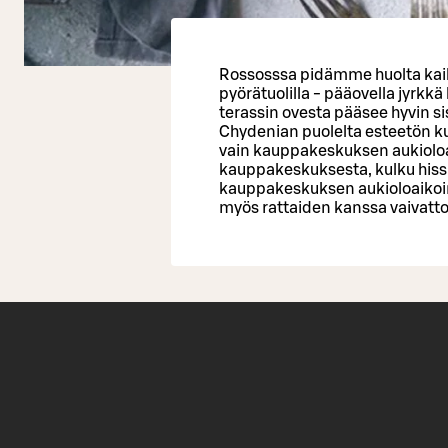
Rossosssa pidämme huolta kai
pyörätuolilla - pääovella jyrkk
terassin ovesta pääsee hyvin si
Chydenian puolelta esteetön ku
vain kauppakeskuksen aukioloa
kauppakeskuksesta, kulku hissi
kauppakeskuksen aukioloaikoi
myös rattaiden kanssa vaivatto