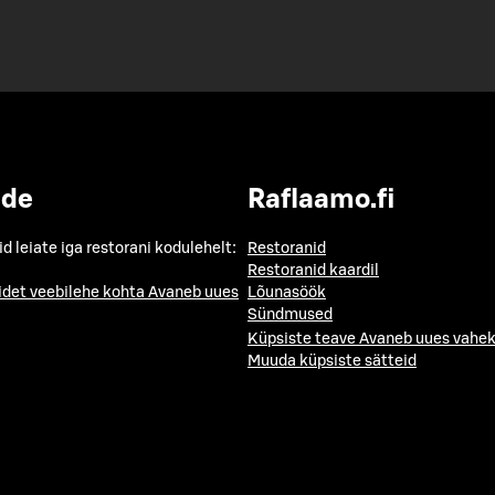
ide
Raflaamo.fi
id leiate iga restorani kodulehelt:
Restoranid
Restoranid kaardil
idet veebilehe kohta
Avaneb uues
Lõunasöök
Sündmused
Küpsiste teave
Avaneb uues vahek
Muuda küpsiste sätteid