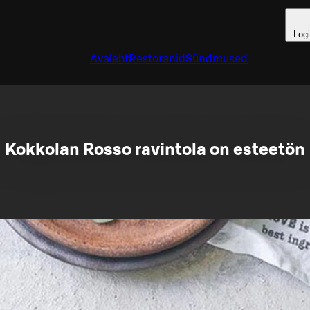
Log
Avaleht
Restoranid
Sündmused
Kokkolan Rosso ravintola on esteetön