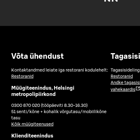
Võta ühendust
Tagasis
Kontaktandmed leiate iga restorani kodulehelt:
Tagasisideling
Restoranid
Restoranid
Andke tagasis
Müügiteenindus, Helsingi
vahekaardis
metropolipiirkond
0300 870 020 (tööpäeviti 8.30-16.30)
51 senti/kõne + kohalik võrgutasu/mobiilikõne
tasu
Kõik müügiteenused
Klienditeenindus