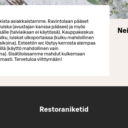
kista asiakkaistamme. Ravintolaan pääset
ä luiska (avustajan kanssa pääsee) ja myös
Nei
sälle (talviaikaan ei käytössä). Kauppakeskus
lku, luiskat ulkoportaissa (kulku mahdollinen
ikoina). Esteetön wc löytyy kerrosta alempaa
llä (käyttö mahdollinen vain
na). Sisätiloissamme mahdut kulkemaan
masti. Tervetuloa viihtymään!
Restoraniketid