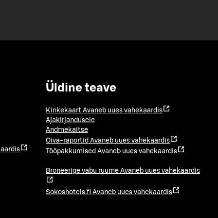
Üldine teave
Kinkekaart
Avaneb uues vahekaardis
Ajakirjandusele
Andmekaitse
Oiva-raportid
Avaneb uues vahekaardis
aardis
Tööpakkumised
Avaneb uues vahekaardis
Broneerige vabu ruume
Avaneb uues vahekaardis
Sokoshotels.fi
Avaneb uues vahekaardis