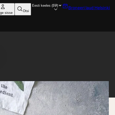
Broneeri laud
Helsinki
Otsi
ige sisse