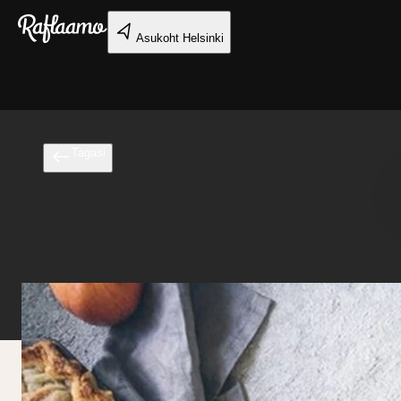
Liigu peamise sisu juurde
Asukoht
Helsinki
Tagasi