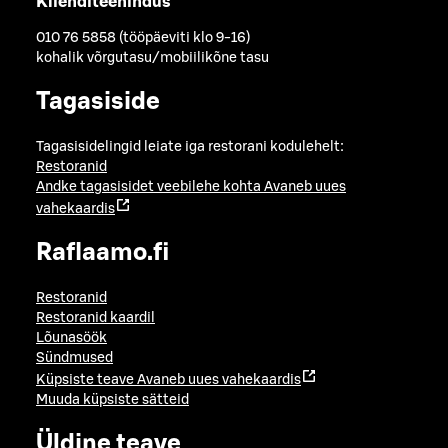
Klienditeenindus
010 76 5858 (tööpäeviti klo 9-16)
kohalik võrgutasu/mobiilikõne tasu
Tagasiside
Tagasisidelingid leiate iga restorani kodulehelt:
Restoranid
Andke tagasisidet veebilehe kohta
Avaneb uues
vahekaardis
Raflaamo.fi
Restoranid
Restoranid kaardil
Lõunasöök
Sündmused
Küpsiste teave
Avaneb uues vahekaardis
Muuda küpsiste sätteid
Üldine teave