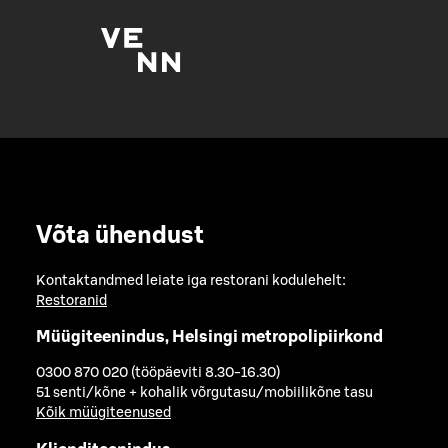
Võta ühendust
Kontaktandmed leiate iga restorani kodulehelt:
Restoranid
Müügiteenindus, Helsingi metropolipiirkond
0300 870 020 (tööpäeviti 8.30-16.30)
51 senti/kõne + kohalik võrgutasu/mobiilikõne tasu
Kõik müügiteenused