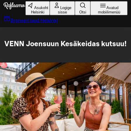
Liigu peamise sisu juurde
Asukoht
Logige
Avatud
Helsinki
sisse
Otsi
mobiilimenüü
Broneeri laud
Helsinki
VENN Joensuun Kesäkeidas kutsuu!