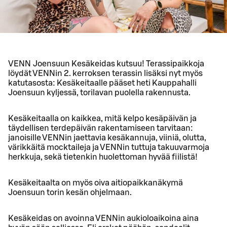
VENN Joensuun Kesäkeidas kutsuu! Terassipaikkoja
löydät VENNin 2. kerroksen terassin lisäksi nyt myös
katutasosta: Kesäkeitaalle pääset heti Kauppahalli
Joensuun kyljessä, torilavan puolella rakennusta.
Kesäkeitaalla on kaikkea, mitä kelpo kesäpäivän ja
täydellisen terdepäivän rakentamiseen tarvitaan:
janoisille VENNin jaettavia kesäkannuja, viiniä, olutta,
värikkäitä mocktaileja ja VENNin tuttuja takuuvarmoja
herkkuja, sekä tietenkin huolettoman hyvää fiilistä!
Kesäkeitaalta on myös oiva aitiopaikkanäkymä
Joensuun torin kesän ohjelmaan.
Kesäkeidas on avoinna VENNin aukioloaikoina aina