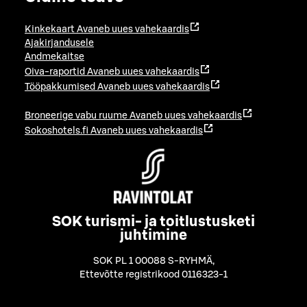
Kinkekaart
Avaneb uues vahekaardis
Ajakirjandusele
Andmekaitse
Oiva-raportid
Avaneb uues vahekaardis
Tööpakkumised
Avaneb uues vahekaardis
Broneerige vabu ruume
Avaneb uues vahekaardis
Sokoshotels.fi
Avaneb uues vahekaardis
SOK turismi- ja toitlustusketi
juhtimine
SOK PL 1 00088 S-RYHMÄ
,
Ettevõtte registrikood 0116323-1