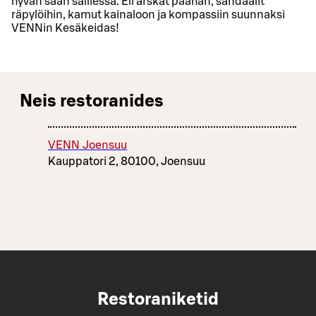
hyvän sään salliessa. Eli arskat päähän, sandaalit
räpylöihin, kamut kainaloon ja kompassiin suunnaksi
VENNin Kesäkeidas!
Neis restoranides
VENN Joensuu
Kauppatori 2, 80100, Joensuu
Restoraniketid