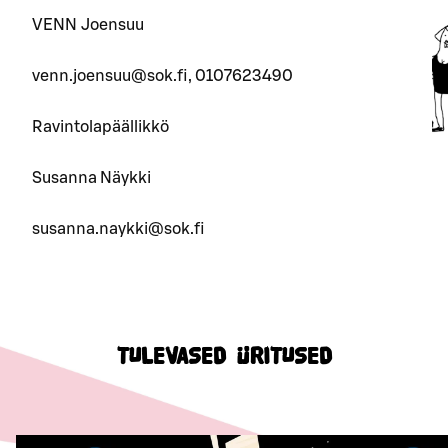
VENN Joensuu
venn.joensuu@sok.fi, 0107623490
Ravintolapäällikkö
Susanna Näykki
susanna.naykki@sok.fi
TULEVASED ÜRITUSED