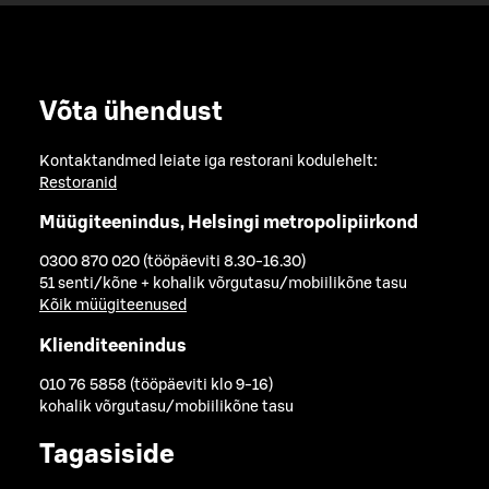
Võta ühendust
Kontaktandmed leiate iga restorani kodulehelt:
Restoranid
Müügiteenindus, Helsingi metropolipiirkond
0300 870 020 (tööpäeviti 8.30-16.30)
51 senti/kõne + kohalik võrgutasu/mobiilikõne tasu
Kõik müügiteenused
Klienditeenindus
010 76 5858 (tööpäeviti klo 9-16)
kohalik võrgutasu/mobiilikõne tasu
Tagasiside