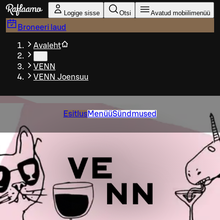
Liigu peamise sisu juurde
Logige sisse
Otsi
Avatud mobiilimenüü
Broneeri laud
Avaleht
…
VENN
VENN Joensuu
Esitlus
Menüü
Sündmused