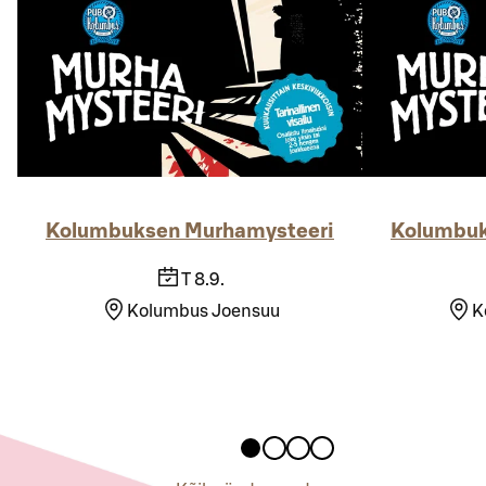
Kolumbuksen Murhamysteeri
Kolumbuk
T 8.9.
Kolumbus Joensuu
K