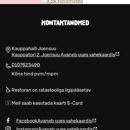
Kõik sündmused
KONTAKTANDMED
Kauppahalli Joensuu
Kauppatori 2
,
Joensuu
Avaneb uues vahekaardis
0107623490
Kõne hind pvm/mpm
Restoran on ratastooliga ligipääsetav
Meil saab kasutada kaarti S-Card
Facebook
Avaneb uues vahekaardis
Instagram
Avaneb uues vahekaardis