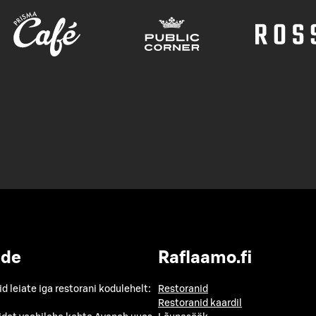
ide
Raflaamo.fi
id leiate iga restorani kodulehelt:
Restoranid
Restoranid kaardil