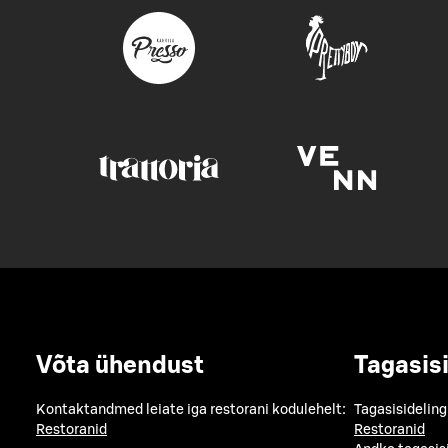
Võta ühendust
Tagasis
Kontaktandmed leiate iga restorani kodulehelt:
Tagasisideling
Restoranid
Restoranid