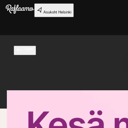
Liigu peamise sisu juurde
Asukoht
Helsinki
Tagasi