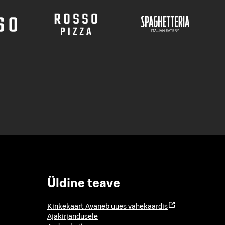
Üldine teave
Kinkekaart
Avaneb uues vahekaardis
Ajakirjandusele