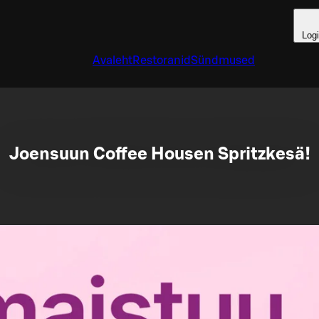
Log
Avaleht
Restoranid
Sündmused
Joensuun Coffee Housen Spritzkesä!