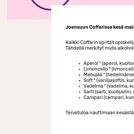
Joensuun Coffarissa kesä mais
Kaikki Coffarin spritzit opiskeli
Tähdellä merkityt myös alkohol
Aperol * (aperol, kuohuv
Limoncello * (limoncell
Mehujää * (hedelmämehu
Soft * (vaniljasoftis, k
Vadelma * (vadelma, ku
Sarti (sarti, kuohuviini,
Campari (campari, kuohu
Tervetuloa nauttimaan kesästä 