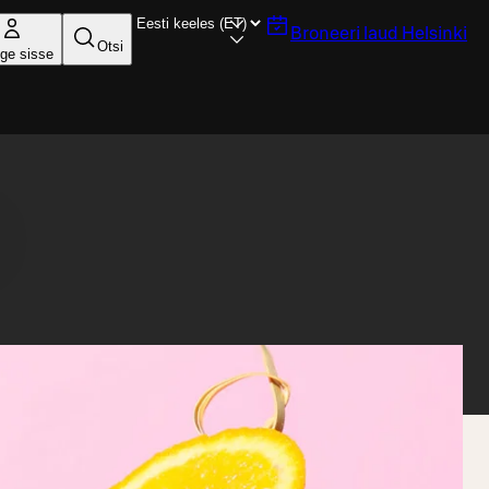
Broneeri laud
Helsinki
Otsi
ige sisse