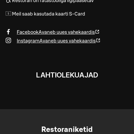
Restoran on ratastooliga ligipääsetav
Meil saab kasutada kaarti S-Card
Facebook
Avaneb uues vahekaardis
Instagram
Avaneb uues vahekaardis
LAHTIOLEKUAJAD
Restoraniketid