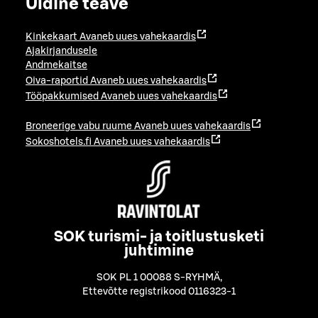
Üldine teave
Kinkekaart
Avaneb uues vahekaardis
Ajakirjandusele
Andmekaitse
Oiva-raportid
Avaneb uues vahekaardis
Tööpakkumised
Avaneb uues vahekaardis
Broneerige vabu ruume
Avaneb uues vahekaardis
Sokoshotels.fi
Avaneb uues vahekaardis
SOK turismi- ja toitlustusketi
juhtimine
SOK PL 1 00088 S-RYHMÄ
,
Ettevõtte registrikood 0116323-1