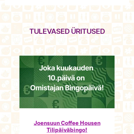
TULEVASED ÜRITUSED
Joensuun Coffee Housen
Tilipäiväbingo!