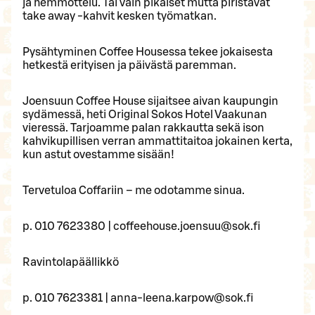
ja hemmottelu. Tai vain pikaiset mutta piristävät
take away -kahvit kesken työmatkan.
Pysähtyminen Coffee Housessa tekee jokaisesta
hetkestä erityisen ja päivästä paremman.
Joensuun Coffee House sijaitsee aivan kaupungin
sydämessä, heti Original Sokos Hotel Vaakunan
vieressä. Tarjoamme palan rakkautta sekä ison
kahvikupillisen verran ammattitaitoa jokainen kerta,
kun astut ovestamme sisään!
Tervetuloa Coffariin – me odotamme sinua.
p. 010 7623380 | coffeehouse.joensuu@sok.fi
Ravintolapäällikkö
p. 010 7623381 | anna-leena.karpow@sok.fi