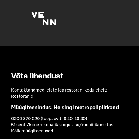
Võta ühendust
Kontaktandmed leiate iga restorani kodulehelt:
Restoranid
Müügiteenindus, Helsingi metropolipiirkond
0300 870 020 (tööpäeviti 8.30-16.30)
51 senti/kõne + kohalik võrgutasu/mobiilikõne tasu
Kõik müügiteenused