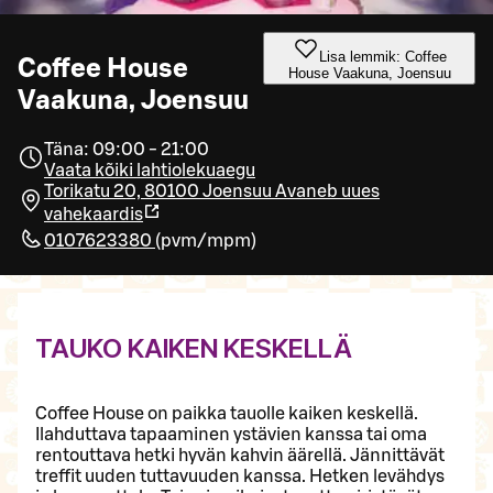
Lisa lemmik: Coffee
Coffee House
House Vaakuna, Joensuu
Vaakuna, Joensuu
Täna: 09:00 - 21:00
Vaata kõiki lahtiolekuaegu
Torikatu 20, 80100 Joensuu
Avaneb uues
vahekaardis
0107623380
(
pvm/mpm
)
TAUKO KAIKEN KESKELLÄ
Coffee House on paikka tauolle kaiken keskellä.
Ilahduttava tapaaminen ystävien kanssa tai oma
rentouttava hetki hyvän kahvin äärellä. Jännittävät
treffit uuden tuttavuuden kanssa. Hetken levähdys