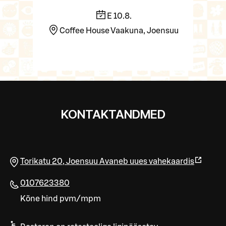
E 10.8.
Coffee House Vaakuna, Joensuu
KONTAKTANDMED
Torikatu 20
,
Joensuu
Avaneb uues vahekaardis
0107623380
Kõne hind pvm/mpm