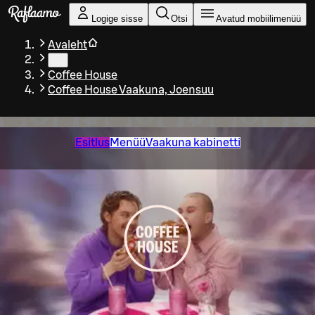
Liigu peamise sisu juurde
Logige sisse
Otsi
Avatud mobiilimenüü
Avaleht
…
Coffee House
Coffee House Vaakuna, Joensuu
Esitlus
Menüü
Vaakuna kabinetti