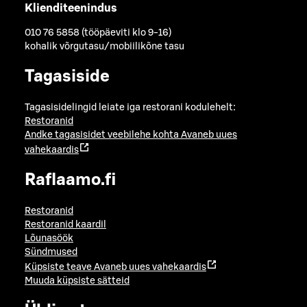
Klienditeenindus
010 76 5858 (tööpäeviti klo 9-16)
kohalik võrgutasu/mobiilikõne tasu
Tagasiside
Tagasisidelingid leiate iga restorani kodulehelt:
Restoranid
Andke tagasisidet veebilehe kohta
Avaneb uues
vahekaardis
Raflaamo.fi
Restoranid
Restoranid kaardil
Lõunasöök
Sündmused
Küpsiste teave
Avaneb uues vahekaardis
Muuda küpsiste sätteid