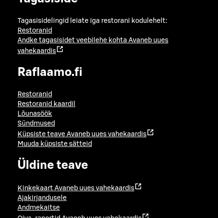
Tagasisidelingid leiate iga restorani kodulehelt:
Restoranid
Andke tagasisidet veebilehe kohta
Avaneb uues
vahekaardis
Raflaamo.fi
Restoranid
Restoranid kaardil
Lõunasöök
Sündmused
Küpsiste teave
Avaneb uues vahekaardis
Muuda küpsiste sätteid
Üldine teave
Kinkekaart
Avaneb uues vahekaardis
Ajakirjandusele
Andmekaitse