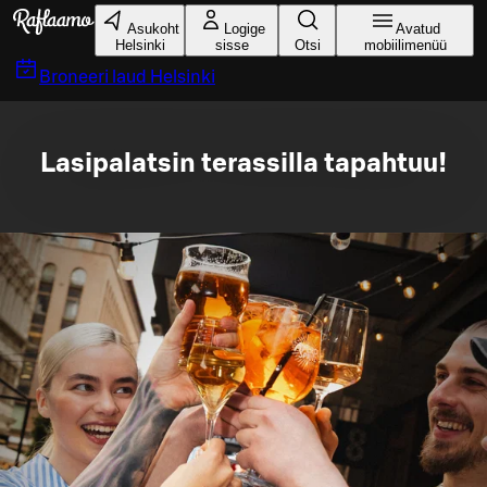
Liigu peamise sisu juurde
Asukoht
Logige
Avatud
Helsinki
sisse
Otsi
mobiilimenüü
Broneeri laud
Helsinki
Lasipalatsin terassilla tapahtuu!