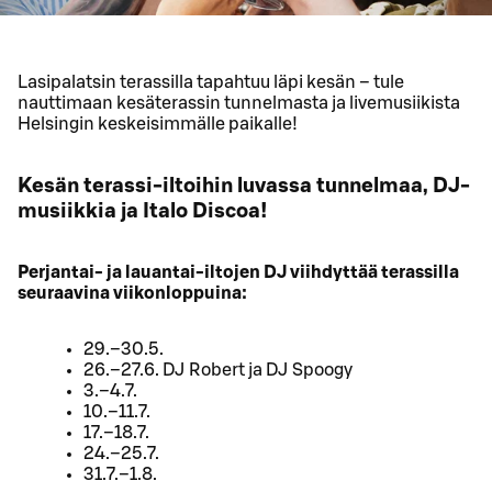
Lasipalatsin terassilla tapahtuu läpi kesän – tule
nauttimaan kesäterassin tunnelmasta ja livemusiikista
Helsingin keskeisimmälle paikalle!
Kesän terassi-iltoihin luvassa tunnelmaa, DJ-
musiikkia ja Italo Discoa!
Perjantai- ja lauantai-iltojen DJ viihdyttää terassilla
seuraavina viikonloppuina:
29.–30.5.
26.–27.6. DJ Robert ja DJ Spoogy
3.–4.7.
10.–11.7.
17.–18.7.
24.–25.7.
31.7.–1.8.