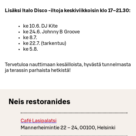
Lisäksi Italo Disco -iltoja keskiviikkoisin klo 17–21.30:
ke 10.6. DJ Kite
ke 24.6. Johnny B Groove
ke 8.7.
ke 22.7. (tarkentuu)
ke 5.8.
Tervetuloa nauttimaan kesäilloista, hyvästä tunnelmasta
ja terassin parhaista hetkistä!
Neis restoranides
Café Lasipalatsi
Mannerheimintie 22 – 24, 00100, Helsinki