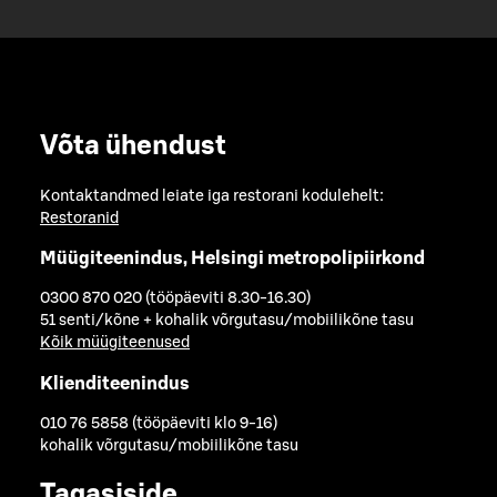
Võta ühendust
Kontaktandmed leiate iga restorani kodulehelt:
Restoranid
Müügiteenindus, Helsingi metropolipiirkond
0300 870 020 (tööpäeviti 8.30-16.30)
51 senti/kõne + kohalik võrgutasu/mobiilikõne tasu
Kõik müügiteenused
Klienditeenindus
010 76 5858 (tööpäeviti klo 9-16)
kohalik võrgutasu/mobiilikõne tasu
Tagasiside