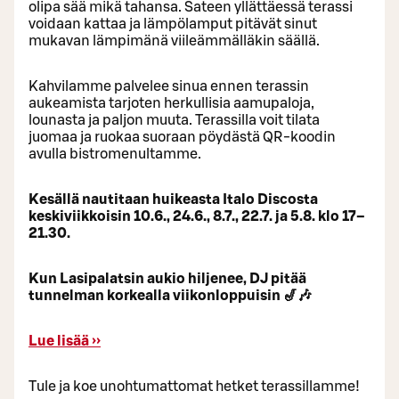
olipa sää mikä tahansa. Sateen yllättäessä terassi
voidaan kattaa ja lämpölamput pitävät sinut
mukavan lämpimänä viileämmälläkin säällä.
Kahvilamme palvelee sinua ennen terassin
aukeamista tarjoten herkullisia aamupaloja,
lounasta ja paljon muuta. Terassilla voit tilata
juomaa ja ruokaa suoraan pöydästä QR-koodin
avulla bistromenultamme.
Kesällä nautitaan huikeasta Italo Discosta
keskiviikkoisin 10.6., 24.6., 8.7., 22.7. ja 5.8. klo 17–
21.30.
Kun Lasipalatsin aukio hiljenee, DJ pitää
tunnelman korkealla viikonloppuisin 🎷🎶
Lue lisää ››
Tule ja koe unohtumattomat hetket terassillamme!