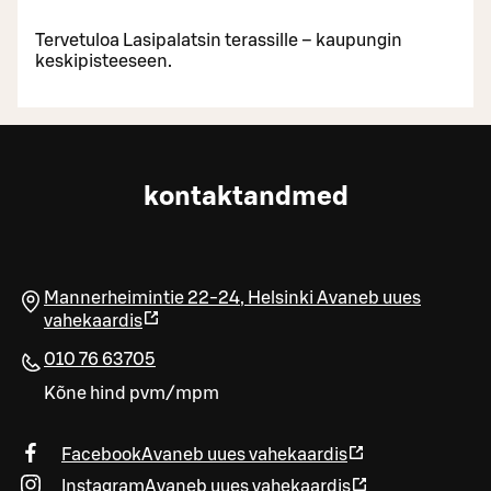
Tervetuloa Lasipalatsin terassille – kaupungin
keskipisteeseen.
kontaktandmed
Mannerheimintie 22-24
,
Helsinki
Avaneb uues
vahekaardis
010 76 63705
Kõne hind pvm/mpm
Facebook
Avaneb uues vahekaardis
Instagram
Avaneb uues vahekaardis