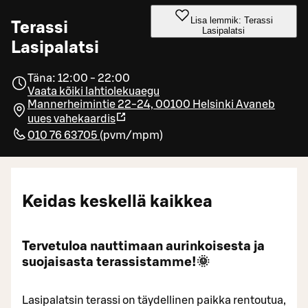
Lisa lemmik: Terassi
Terassi
Lasipalatsi
Lasipalatsi
Täna: 12:00 - 22:00
Vaata kõiki lahtiolekuaegu
Mannerheimintie 22-24, 00100 Helsinki
Avaneb
uues vahekaardis
010 76 63705
(
pvm/mpm
)
Keidas keskellä kaikkea
Tervetuloa nauttimaan aurinkoisesta ja
suojaisasta terassistamme!🌞
Lasipalatsin terassi on täydellinen paikka rentoutua,