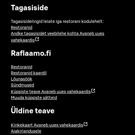
Tagasiside
Tagasisidelingid leiate iga restorani kodulehelt:
Restoranid
Andke tagasisidet veebilehe kohta
Avaneb uues
vahekaardis
Raflaamo.fi
Restoranid
Restoranid kaardil
Lõunasöök
Sündmused
Küpsiste teave
Avaneb uues vahekaardis
Muuda küpsiste sätteid
Üldine teave
Kinkekaart
Avaneb uues vahekaardis
Ajakirjandusele