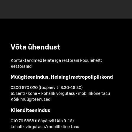
Võta ühendust
Kontaktandmed leiate iga restorani kodulehelt:
Restoranid
Müügiteenindus, Helsingi metropolipiirkond
0300 870 020 (tööpäeviti 8.30-16.30)
51 senti/kõne + kohalik võrgutasu/mobiilikõne tasu
Kõik müügiteenused
Klienditeenindus
010 76 5858 (tööpäeviti klo 9-16)
kohalik võrgutasu/mobiilikõne tasu