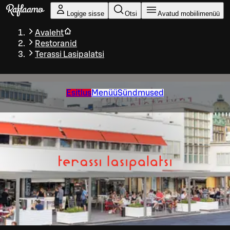
Liigu peamise sisu juurde
Logige sisse
Otsi
Avatud mobiilimenüü
Avaleht
Restoranid
Terassi Lasipalatsi
Esitlus
Menüü
Sündmused