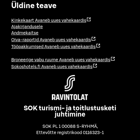
Üldine teave
Kinkekaart
Avaneb uues vahekaardis
Ajakirjandusele
Andmekaitse
Oiva-raportid
Avaneb uues vahekaardis
Tööpakkumised
Avaneb uues vahekaardis
Broneerige vabu ruume
Avaneb uues vahekaardis
Sokoshotels.fi
Avaneb uues vahekaardis
SOK turismi- ja toitlustusketi
juhtimine
SOK PL 1 00088 S-RYHMÄ
,
Ettevõtte registrikood 0116323-1