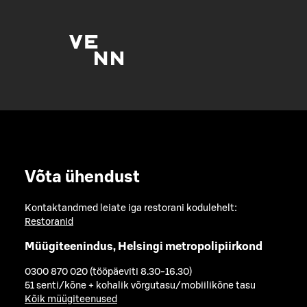
Võta ühendust
Kontaktandmed leiate iga restorani kodulehelt:
Restoranid
Müügiteenindus, Helsingi metropolipiirkond
0300 870 020 (tööpäeviti 8.30-16.30)
51 senti/kõne + kohalik võrgutasu/mobiilikõne tasu
Kõik müügiteenused