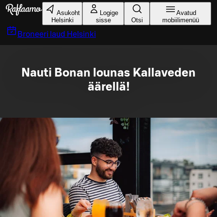
Liigu peamise sisu juurde
Asukoht
Logige
Avatud
Helsinki
sisse
Otsi
mobiilimenüü
Broneeri laud
Helsinki
Nauti Bonan lounas Kallaveden
äärellä!