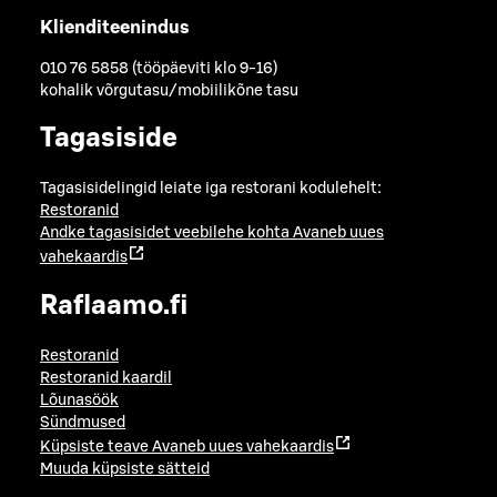
Klienditeenindus
010 76 5858 (tööpäeviti klo 9-16)
kohalik võrgutasu/mobiilikõne tasu
Tagasiside
Tagasisidelingid leiate iga restorani kodulehelt:
Restoranid
Andke tagasisidet veebilehe kohta
Avaneb uues
vahekaardis
Raflaamo.fi
Restoranid
Restoranid kaardil
Lõunasöök
Sündmused
Küpsiste teave
Avaneb uues vahekaardis
Muuda küpsiste sätteid