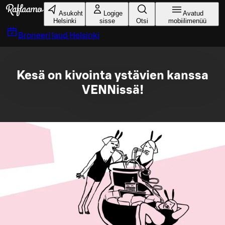
Liigu peamise sisu juurde
Asukoht
Logige
Avatud
Helsinki
sisse
Otsi
mobiilimenüü
Broneeri laud
Helsinki
Kesä on kivointa ystävien kanssa
VENNissä!