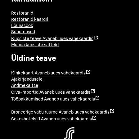
Restoranid
Restoranid kaardil
Lõunasöök
Sündmused
Küpsiste teave
Avaneb uues vahekaardis
Muuda küpsiste sätteid
Üldine teave
Kinkekaart
Avaneb uues vahekaardis
Ajakirjandusele
Andmekaitse
Oiva-raportid
Avaneb uues vahekaardis
Tööpakkumised
Avaneb uues vahekaardis
Broneerige vabu ruume
Avaneb uues vahekaardis
Sokoshotels.fi
Avaneb uues vahekaardis