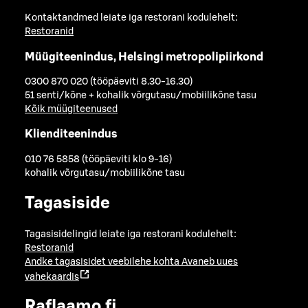
Kontaktandmed leiate iga restorani kodulehelt:
Restoranid
Müügiteenindus, Helsingi metropolipiirkond
0300 870 020 (tööpäeviti 8.30-16.30)
51 senti/kõne + kohalik võrgutasu/mobiilikõne tasu
Kõik müügiteenused
Klienditeenindus
010 76 5858 (tööpäeviti klo 9-16)
kohalik võrgutasu/mobiilikõne tasu
Tagasiside
Tagasisidelingid leiate iga restorani kodulehelt:
Restoranid
Andke tagasisidet veebilehe kohta
Avaneb uues
vahekaardis
Raflaamo.fi