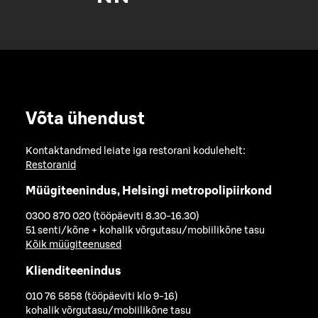
Võta ühendust
Kontaktandmed leiate iga restorani kodulehelt:
Restoranid
Müügiteenindus, Helsingi metropolipiirkond
0300 870 020 (tööpäeviti 8.30-16.30)
51 senti/kõne + kohalik võrgutasu/mobiilikõne tasu
Kõik müügiteenused
Klienditeenindus
010 76 5858 (tööpäeviti klo 9-16)
kohalik võrgutasu/mobiilikõne tasu