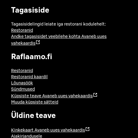
Tagasiside
Tagasisidelingid leiate iga restorani kodulehelt:
Restoranid
Andke tagasisidet veebilehe kohta
Avaneb uues
vahekaardis
Raflaamo.fi
Restoranid
Restoranid kaardil
Lõunasöök
Sündmused
Küpsiste teave
Avaneb uues vahekaardis
Muuda küpsiste sätteid
Üldine teave
Kinkekaart
Avaneb uues vahekaardis
Ajakirjandusele