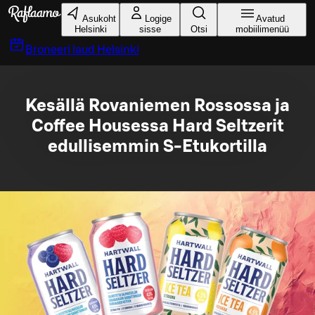
Liigu peamise sisu juurde
Asukoht
Logige
Avatud
Helsinki
sisse
Otsi
mobiilimenüü
Broneeri laud
Helsinki
Kesällä Rovaniemen Rossossa ja
Coffee Housessa Hard Seltzerit
edullisemmin S-Etukortilla