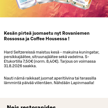
Kesän pirteä juomaetu nyt Rovaniemen
Rossossa ja Coffee Housessa !
Hard Seltzereissä maistuu kesä - makuina kuningatar,
persikkajäätee, sitruunajäätee sekä vadelma. S-
Etukortilla 7,50€ (norm. 8,40€). Tarjous on voimassa
31.8.2026 saakka.
Nauti nämä raikkaat juomat aperitiivina tai terassilla
lämmintä päivää viilentäen. Nähdään Lapinmaalla!
Neis restoranides