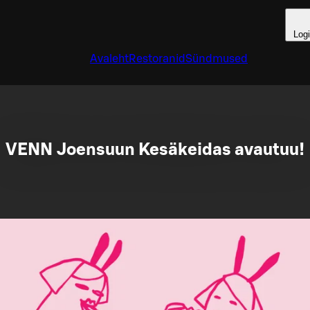
Log
Avaleht
Restoranid
Sündmused
VENN Joensuun Kesäkeidas avautuu!