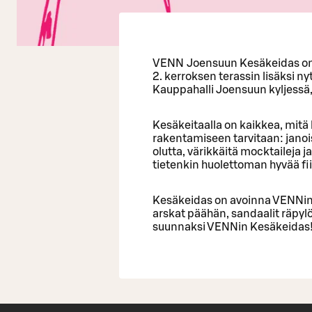
VENN Joensuun Kesäkeidas on a
2. kerroksen terassin lisäksi n
Kauppahalli Joensuun kyljessä,
Kesäkeitaalla on kaikkea, mitä
rakentamiseen tarvitaan: janois
olutta, värikkäitä mocktaileja 
tietenkin huolettoman hyvää fii
Kesäkeidas on avoinna VENNin a
arskat päähän, sandaalit räpyl
suunnaksi VENNin Kesäkeidas