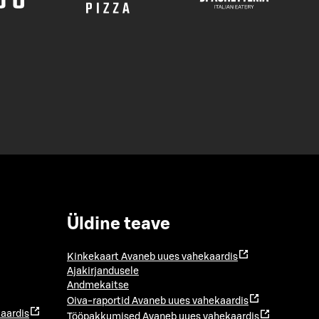
Üldine teave
Kinkekaart
Avaneb uues vahekaardis
Ajakirjandusele
Andmekaitse
Oiva-raportid
Avaneb uues vahekaardis
aardis
Tööpakkumised
Avaneb uues vahekaardis