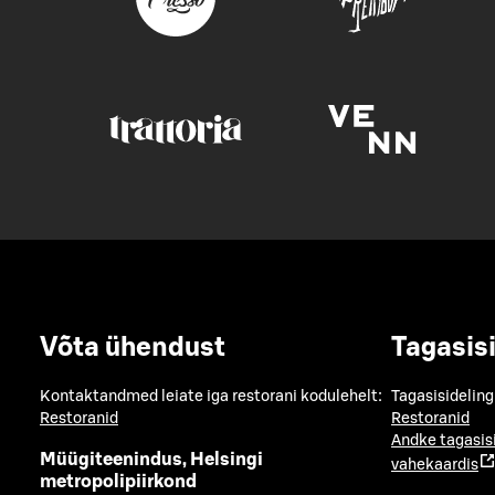
Võta ühendust
Tagasis
Kontaktandmed leiate iga restorani kodulehelt:
Tagasisideling
Restoranid
Restoranid
Andke tagasis
Müügiteenindus, Helsingi
vahekaardis
metropolipiirkond