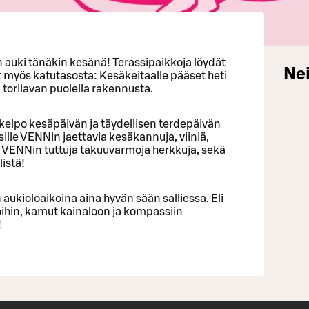
uki tänäkin kesänä! Terassipaikkoja löydät
Nei
yt myös katutasosta: Kesäkeitaalle pääset heti
 torilavan puolella rakennusta.
 kelpo kesäpäivän ja täydellisen terdepäivän
ille VENNin jaettavia kesäkannuja, viiniä,
ja VENNin tuttuja takuuvarmoja herkkuja, sekä
listä!
ukioloaikoina aina hyvän sään salliessa. Eli
öihin, kamut kainaloon ja kompassiin
!