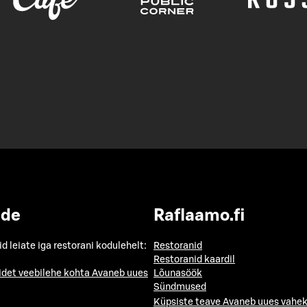
ide
Raflaamo.fi
id leiate iga restorani kodulehelt:
Restoranid
Restoranid kaardil
idet veebilehe kohta
Avaneb uues
Lõunasöök
Sündmused
Küpsiste teave
Avaneb uues vahek