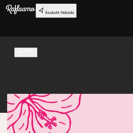
Liigu peamise sisu juurde
Asukoht
Helsinki
Tagasi