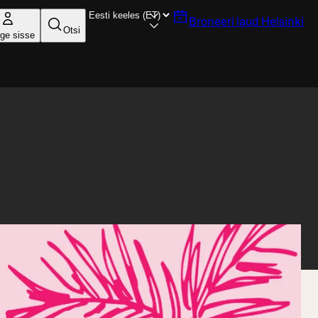
Broneeri laud
Helsinki
Otsi
ige sisse