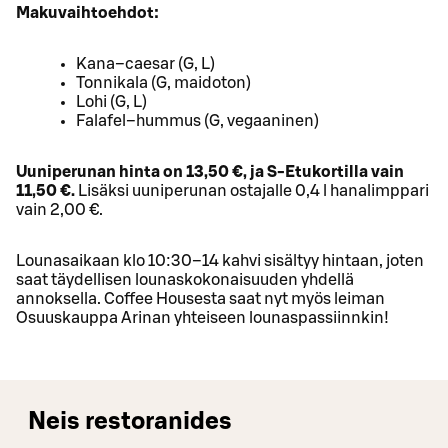
Makuvaihtoehdot:
Kana–caesar (G, L)
Tonnikala (G, maidoton)
Lohi (G, L)
Falafel–hummus (G, vegaaninen)
Uuniperunan hinta on 13,50 €, ja S-Etukortilla vain
11,50 €.
Lisäksi uuniperunan ostajalle 0,4 l hanalimppari
vain 2,00 €.
Lounasaikaan klo 10:30–14 kahvi sisältyy hintaan, joten
saat täydellisen lounaskokonaisuuden yhdellä
annoksella. Coffee Housesta saat nyt myös leiman
Osuuskauppa Arinan yhteiseen lounaspassiinnkin!
Neis restoranides