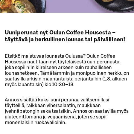
Uuniperunat nyt Oulun Coffee Housesta –
täyttävä ja herkullinen lounas tai päivällinen!
Etsitkö maistuvaa lounasta Oulussa? Oulun Coffee
Housessa nautitaan nyt täyteläisestä uuniperunasta,
joka sopii niin kiireiseen arkeen kuin rauhalliseen
lounashetkeen. Tämä lämmin ja monipuolinen herkku on
saatavilla arkisin maanantaista perjantaihin (1.8. alkaen
myös lauantaisin) klo 10:30–18.
Annos sisältää kaksi uuni perunaa valitsemillasi
täytteillä, raikkaan vihersalaatin, maukkaan
jvehnäpatongin sekä tsatsikin. Annos on saatavilla myös
gluteenittomana ja vegaanisena, joten se sopii
monenlaisiin ruokavalioihin.