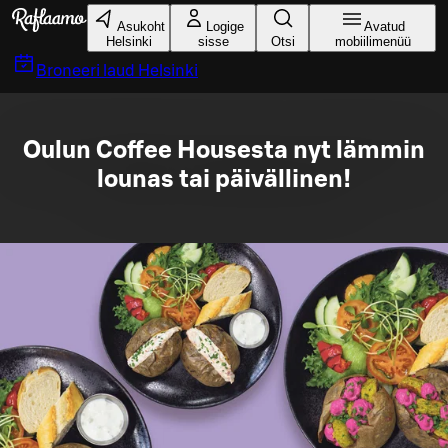
Liigu peamise sisu juurde
Asukoht
Logige
Avatud
Helsinki
sisse
Otsi
mobiilimenüü
Broneeri laud
Helsinki
Oulun Coffee Housesta nyt lämmin
lounas tai päivällinen!