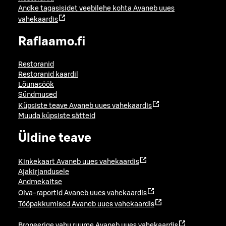
Andke tagasisidet veebilehe kohta
Avaneb uues
vahekaardis
Raflaamo.fi
Restoranid
Restoranid kaardil
Lõunasöök
Sündmused
Küpsiste teave
Avaneb uues vahekaardis
Muuda küpsiste sätteid
Üldine teave
Kinkekaart
Avaneb uues vahekaardis
Ajakirjandusele
Andmekaitse
Oiva-raportid
Avaneb uues vahekaardis
Tööpakkumised
Avaneb uues vahekaardis
Broneerige vabu ruume
Avaneb uues vahekaardis