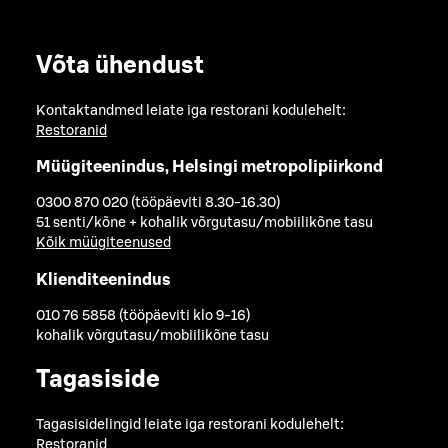
Võta ühendust
Kontaktandmed leiate iga restorani kodulehelt:
Restoranid
Müügiteenindus, Helsingi metropolipiirkond
0300 870 020 (tööpäeviti 8.30-16.30)
51 senti/kõne + kohalik võrgutasu/mobiilikõne tasu
Kõik müügiteenused
Klienditeenindus
010 76 5858 (tööpäeviti klo 9-16)
kohalik võrgutasu/mobiilikõne tasu
Tagasiside
Tagasisidelingid leiate iga restorani kodulehelt:
Restoranid