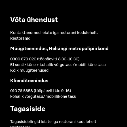
Võta ühendust
Kontaktandmed leiate iga restorani kodulehelt:
Restoranid
Müügiteenindus, Helsingi metropolipiirkond
0300 870 020 (tööpäeviti 8.30-16.30)
51 senti/kõne + kohalik võrgutasu/mobiilikõne tasu
Kõik müügiteenused
Klienditeenindus
010 76 5858 (tööpäeviti klo 9-16)
kohalik võrgutasu/mobiilikõne tasu
Tagasiside
Tagasisidelingid leiate iga restorani kodulehelt: