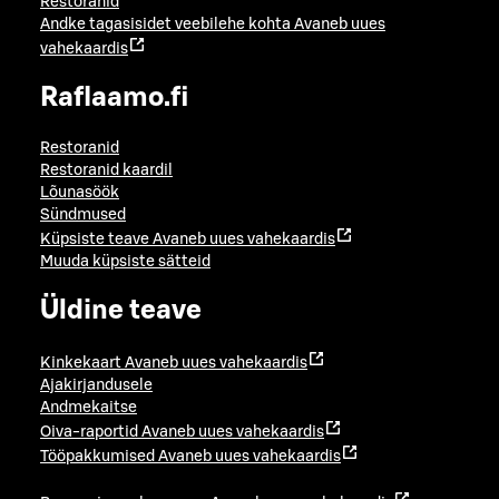
Restoranid
Andke tagasisidet veebilehe kohta
Avaneb uues
vahekaardis
Raflaamo.fi
Restoranid
Restoranid kaardil
Lõunasöök
Sündmused
Küpsiste teave
Avaneb uues vahekaardis
Muuda küpsiste sätteid
Üldine teave
Kinkekaart
Avaneb uues vahekaardis
Ajakirjandusele
Andmekaitse
Oiva-raportid
Avaneb uues vahekaardis
Tööpakkumised
Avaneb uues vahekaardis