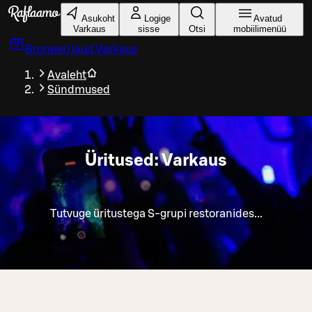
Liigu peamise sisu juurde
Asukoht
Logige
Avatud
Varkaus
sisse
Otsi
mobiilimenüü
Broneeri laud
Varkaus
Avaleht
Sündmused
Üritused: Varkaus
Tutvuge üritustega S-grupi restoranides...