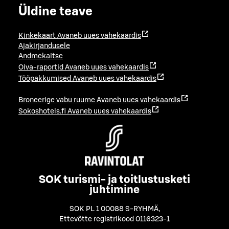
Üldine teave
Kinkekaart
Avaneb uues vahekaardis
Ajakirjandusele
Andmekaitse
Oiva-raportid
Avaneb uues vahekaardis
Tööpakkumised
Avaneb uues vahekaardis
Broneerige vabu ruume
Avaneb uues vahekaardis
Sokoshotels.fi
Avaneb uues vahekaardis
SOK turismi- ja toitlustusketi
juhtimine
SOK PL 1 00088 S-RYHMÄ
,
Ettevõtte registrikood 0116323-1