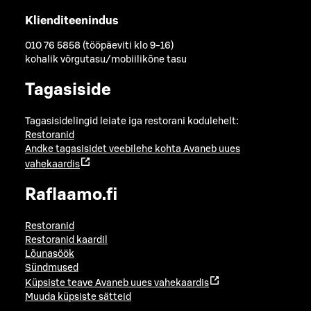
Klienditeenindus
010 76 5858 (tööpäeviti klo 9-16)
kohalik võrgutasu/mobiilikõne tasu
Tagasiside
Tagasisidelingid leiate iga restorani kodulehelt:
Restoranid
Andke tagasisidet veebilehe kohta
Avaneb uues
vahekaardis
Raflaamo.fi
Restoranid
Restoranid kaardil
Lõunasöök
Sündmused
Küpsiste teave
Avaneb uues vahekaardis
Muuda küpsiste sätteid