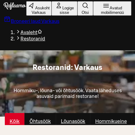
Liigu peamise sisu juurde
Asukoht
Logige
Avatud
Varkaus
sisse
Otsi
mobiilimenüü
Broneeri laud
Varkaus
Avaleht
Restoranid
Restoranid: Varkaus
Hommiku-, lõuna- või õhtusöök. Vaata läheduses
asuvaid parimaid restorane!
Kõik
Õhtusöök
Lõunasöök
Hommikueine