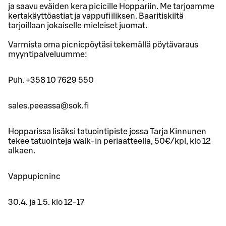
ja saavu eväiden kera picicille Hoppariin. Me tarjoamme
kertakäyttöastiat ja vappufiiliksen. Baaritiskiltä
tarjoillaan jokaiselle mieleiset juomat.
Varmista oma picnicpöytäsi tekemällä pöytävaraus
myyntipalveluumme:
Puh. +358 10 7629 550
sales.peeassa@sok.fi
Hopparissa lisäksi tatuointipiste jossa Tarja Kinnunen
tekee tatuointeja walk-in periaatteella, 50€/kpl, klo 12
alkaen.
Vappupicninc
30.4. ja 1.5. klo 12-17