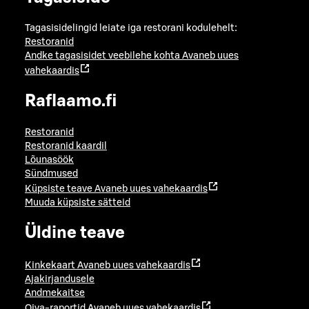
Tagasisidelingid leiate iga restorani kodulehelt:
Restoranid
Andke tagasisidet veebilehe kohta
Avaneb uues
vahekaardis
Raflaamo.fi
Restoranid
Restoranid kaardil
Lõunasöök
Sündmused
Küpsiste teave
Avaneb uues vahekaardis
Muuda küpsiste sätteid
Üldine teave
Kinkekaart
Avaneb uues vahekaardis
Ajakirjandusele
Andmekaitse
Oiva-raportid
Avaneb uues vahekaardis