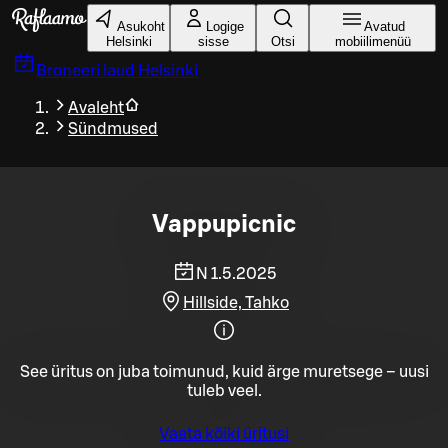
Liigu peamise sisu juurde
Asukoht
Logige
Avatud
Helsinki
sisse
Otsi
mobiilimenüü
Broneeri laud
Helsinki
Avaleht
Sündmused
Vappupicnic
N 1.5.2025
Hillside, Tahko
See üritus on juba toimunud, kuid ärge muretsege – uusi
tuleb veel.
Vaata kõiki üritusi