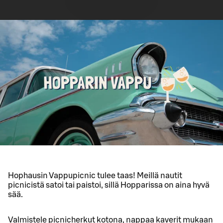
Hophausin Vappupicnic tulee taas! Meillä nautit
picnicistä satoi tai paistoi, sillä Hopparissa on aina hyvä
sää.
Valmistele picnicherkut kotona, nappaa kaverit mukaan