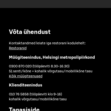
Võta ühendust
Kontaktandmed leiate iga restorani kodulehelt:
Restoranid
Müügiteenindus, Helsingi metropolipiirkond
0300 870 020 (tööpäeviti 8.30-16.30)
51 senti/kõne + kohalik võrgutasu/mobiilikõne tasu
Kõik müügiteenused
Klienditeenindus
010 76 5858 (tööpäeviti klo 9-16)
kohalik võrgutasu/mobiilikõne tasu
Tagasiside