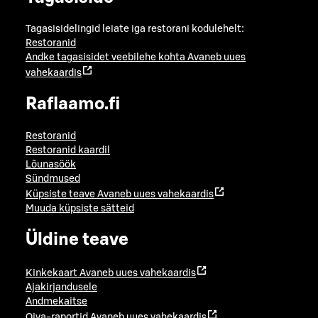
Tagasisidelingid leiate iga restorani kodulehelt:
Restoranid
Andke tagasisidet veebilehe kohta
Avaneb uues
vahekaardis
Raflaamo.fi
Restoranid
Restoranid kaardil
Lõunasöök
Sündmused
Küpsiste teave
Avaneb uues vahekaardis
Muuda küpsiste sätteid
Üldine teave
Kinkekaart
Avaneb uues vahekaardis
Ajakirjandusele
Andmekaitse
Oiva-raportid
Avaneb uues vahekaardis