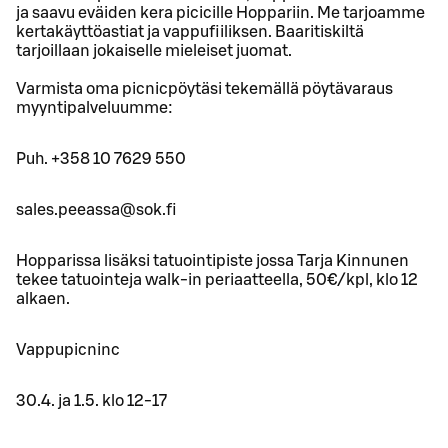
ja saavu eväiden kera picicille Hoppariin. Me tarjoamme
kertakäyttöastiat ja vappufiiliksen. Baaritiskiltä
tarjoillaan jokaiselle mieleiset juomat.
Varmista oma picnicpöytäsi tekemällä pöytävaraus
myyntipalveluumme:
Puh. +358 10 7629 550
sales.peeassa@sok.fi
Hopparissa lisäksi tatuointipiste jossa Tarja Kinnunen
tekee tatuointeja walk-in periaatteella, 50€/kpl, klo 12
alkaen.
Vappupicninc
30.4. ja 1.5. klo 12-17