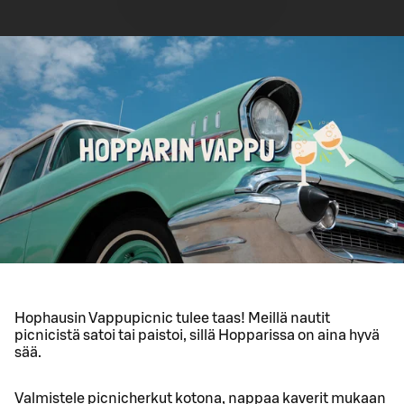
Hophausin Vappupicnic tulee taas! Meillä nautit
picnicistä satoi tai paistoi, sillä Hopparissa on aina hyvä
sää.
Valmistele picnicherkut kotona, nappaa kaverit mukaan