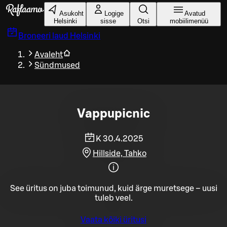
Liigu peamise sisu juurde
Asukoht
Logige
Avatud
Helsinki
sisse
Otsi
mobiilimenüü
Broneeri laud
Helsinki
Avaleht
Sündmused
Vappupicnic
K 30.4.2025
Hillside, Tahko
See üritus on juba toimunud, kuid ärge muretsege – uusi
tuleb veel.
Vaata kõiki üritusi