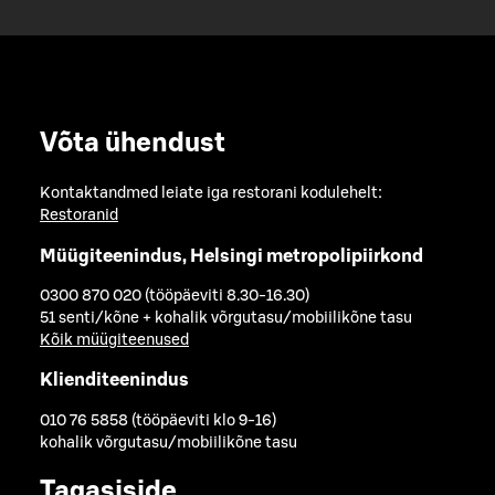
Võta ühendust
Kontaktandmed leiate iga restorani kodulehelt:
Restoranid
Müügiteenindus, Helsingi metropolipiirkond
0300 870 020 (tööpäeviti 8.30-16.30)
51 senti/kõne + kohalik võrgutasu/mobiilikõne tasu
Kõik müügiteenused
Klienditeenindus
010 76 5858 (tööpäeviti klo 9-16)
kohalik võrgutasu/mobiilikõne tasu
Tagasiside