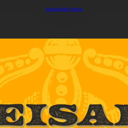
Vaata kõiki üritusi