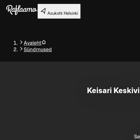
Liigu peamise sisu juurde
Asukoht
Helsinki
Avaleht
Sündmused
Tagasi
Keisari Keskivi
Se