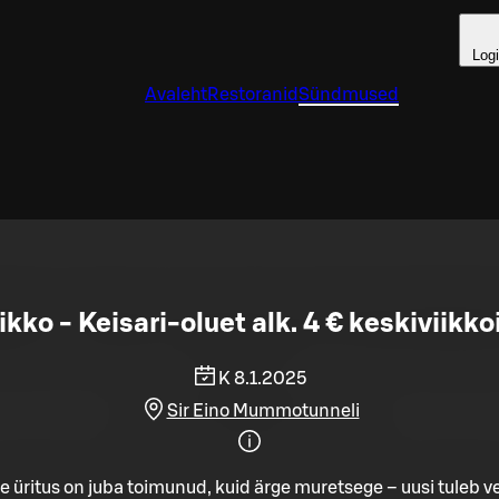
Log
Avaleht
Restoranid
Sündmused
ikko - Keisari-oluet alk. 4 € keskiviikko
K 8.1.2025
Sir Eino Mummotunneli
e üritus on juba toimunud, kuid ärge muretsege – uusi tuleb ve