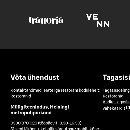
Võta ühendust
Tagasis
Kontaktandmed leiate iga restorani kodulehelt:
Tagasisideling
Restoranid
Restoranid
Andke tagasis
Müügiteenindus, Helsingi
vahekaardis
metropolipiirkond
0300 870 020 (tööpäeviti 8.30-16.30)
51 senti/kõne + kohalik võrgutasu/mobiilikõne