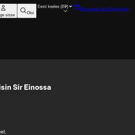
Broneeri laud
Helsinki
Otsi
ige sisse
isin Sir Einossa
el.