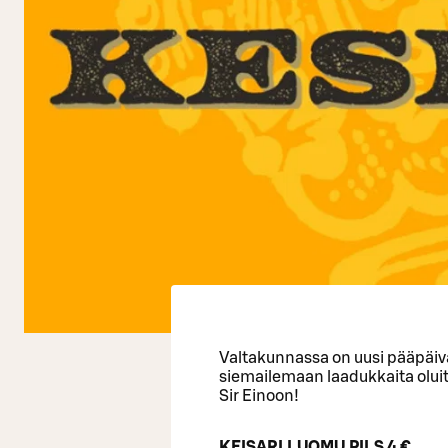
Valtakunnassa on uusi pääpäivä,
siemailemaan laadukkaita olu
Sir Einoon!
KEISARI LUOMU PILS 4 €