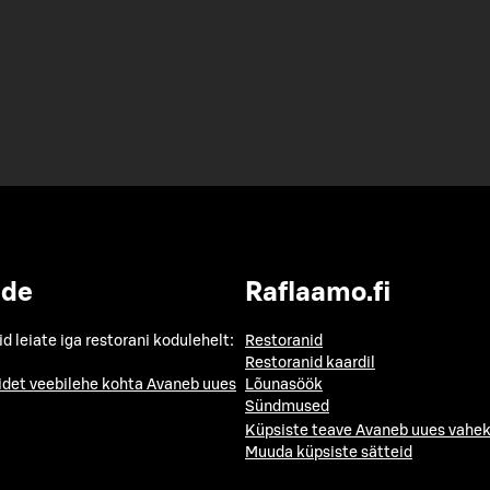
ide
Raflaamo.fi
id leiate iga restorani kodulehelt:
Restoranid
Restoranid kaardil
idet veebilehe kohta
Avaneb uues
Lõunasöök
Sündmused
Küpsiste teave
Avaneb uues vahek
Muuda küpsiste sätteid