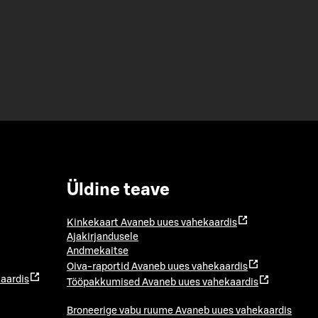
Üldine teave
Kinkekaart
Avaneb uues vahekaardis
Ajakirjandusele
Andmekaitse
Oiva-raportid
Avaneb uues vahekaardis
aardis
Tööpakkumised
Avaneb uues vahekaardis
Broneerige vabu ruume
Avaneb uues vahekaardis