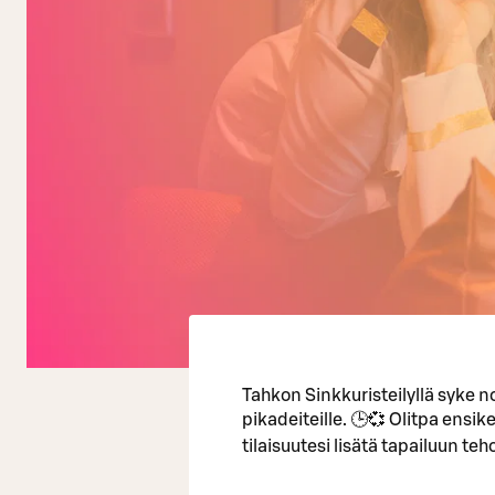
Tahkon Sinkkuristeilyllä syke 
pikadeiteille. 🕒💞 Olitpa ensik
tilaisuutesi lisätä tapailuun te