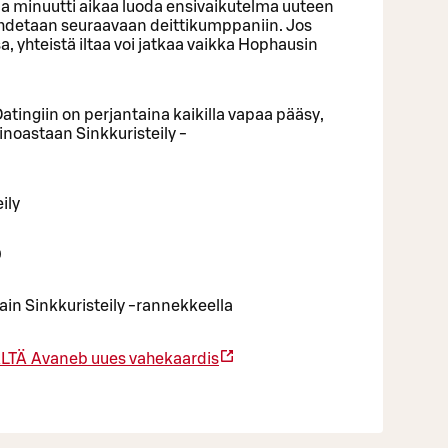
ma minuutti aikaa luoda ensivaikutelma uuteen
ihdetaan seuraavaan deittikumppaniin. Jos
, yhteistä iltaa voi jatkaa vaikka Hophausin
tingiin on perjantaina kaikilla vapaa pääsy,
noastaan Sinkkuristeily -
ily
0
vain Sinkkuristeily -rannekkeella
ÄLTÄ
Avaneb uues vahekaardis