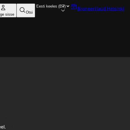
Broneeri laud
Helsinki
Otsi
ige sisse
el.