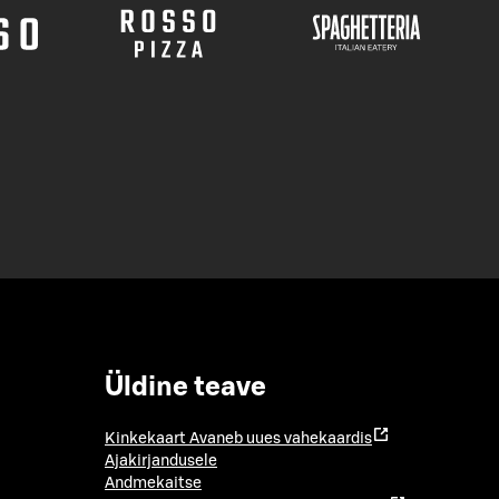
Üldine teave
Kinkekaart
Avaneb uues vahekaardis
Ajakirjandusele
Andmekaitse