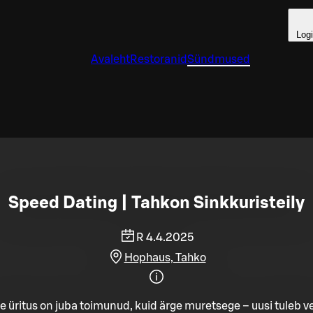
Log
Avaleht
Restoranid
Sündmused
Speed Dating | Tahkon Sinkkuristeily
R 4.4.2025
Hophaus, Tahko
e üritus on juba toimunud, kuid ärge muretsege – uusi tuleb ve