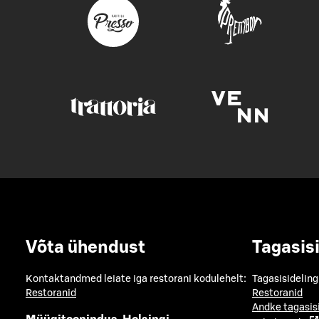
Võta ühendust
Tagasis
Kontaktandmed leiate iga restorani kodulehelt:
Tagasisideling
Restoranid
Restoranid
Andke tagasis