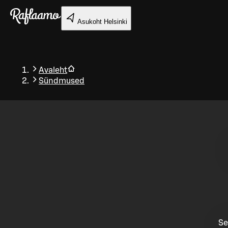
Liigu peamise sisu juurde
Asukoht
Helsinki
Avaleht
Sündmused
Tagasi
Se