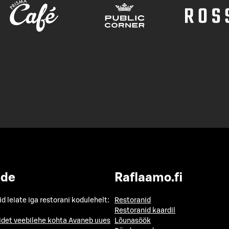
ide
Raflaamo.fi
id leiate iga restorani kodulehelt:
Restoranid
Restoranid kaardil
idet veebilehe kohta
Avaneb uues
Lõunasöök