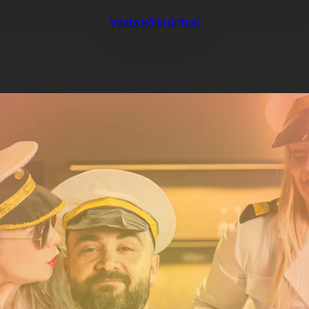
Vaata kõiki üritusi