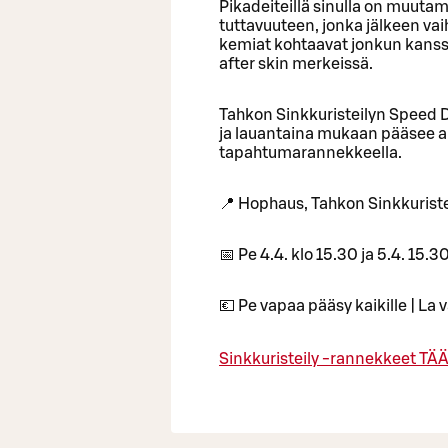
Pikadeiteillä sinulla on muuta
tuttavuuteen, jonka jälkeen va
kemiat kohtaavat jonkun kanssa
after skin merkeissä.
Tahkon Sinkkuristeilyn Speed Da
ja lauantaina mukaan pääsee ai
tapahtumarannekkeella.
📍 Hophaus, Tahkon Sinkkuriste
📅 Pe 4.4. klo 15.30 ja 5.4. 15.3
💶 Pe vapaa pääsy kaikille | La 
Sinkkuristeily -rannekkeet TÄ