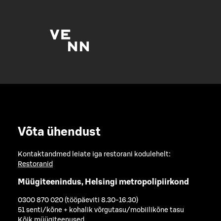
Võta ühendust
Kontaktandmed leiate iga restorani kodulehelt:
Restoranid
Müügiteenindus, Helsingi metropolipiirkond
0300 870 020 (tööpäeviti 8.30-16.30)
51 senti/kõne + kohalik võrgutasu/mobiilikõne tasu
Kõik müügiteenused