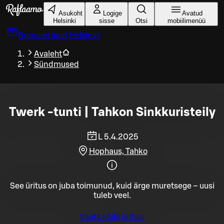
Liigu peamise sisu juurde
Asukoht
Logige
Avatud
Helsinki
sisse
Otsi
mobiilimenüü
Broneeri laud
Helsinki
Avaleht
Sündmused
Twerk -tunti | Tahkon Sinkkuristeily
L 5.4.2025
Hophaus, Tahko
See üritus on juba toimunud, kuid ärge muretsege – uusi
tuleb veel.
Vaata kõiki üritusi