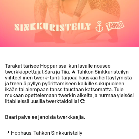
Tarakat tärisee Hopparissa, kun lavalle nousee
twerkkiopettajat Sara ja Tiia. 🔥 Tahkon Sinkkuristeilyn
viihteellinen twerk-tunti tarjoaa hauskaa heittäytymistä
ja treeniä pyllyn pyörittämiseen kaikille sukupuoleen,
ikään tai aiempaan tanssitaustaan katsomatta. Tule
mukaan opettelemaan twerkin alkeita ja hurmaa yleisösi
iltabileissä uusilla twerktaidoilla! 💞
Baari palvelee janoisia twerkkaajia.
📍 Hophaus, Tahkon Sinkkuristeily