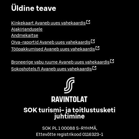
Üldine teave
Kinkekaart
Avaneb uues vahekaardis
Ajakirjandusele
Andmekaitse
Oiva-raportid
Avaneb uues vahekaardis
Tööpakkumised
Avaneb uues vahekaardis
Broneerige vabu ruume
Avaneb uues vahekaardis
Sokoshotels.fi
Avaneb uues vahekaardis
SOK turismi- ja toitlustusketi
juhtimine
SOK PL 1 00088 S-RYHMÄ
,
Ettevõtte registrikood 0116323-1