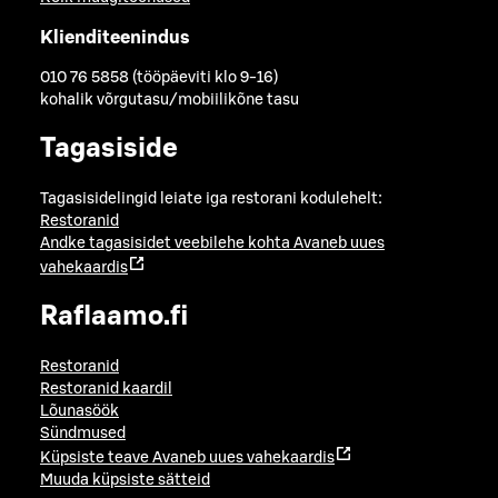
Klienditeenindus
010 76 5858 (tööpäeviti klo 9-16)
kohalik võrgutasu/mobiilikõne tasu
Tagasiside
Tagasisidelingid leiate iga restorani kodulehelt:
Restoranid
Andke tagasisidet veebilehe kohta
Avaneb uues
vahekaardis
Raflaamo.fi
Restoranid
Restoranid kaardil
Lõunasöök
Sündmused
Küpsiste teave
Avaneb uues vahekaardis
Muuda küpsiste sätteid