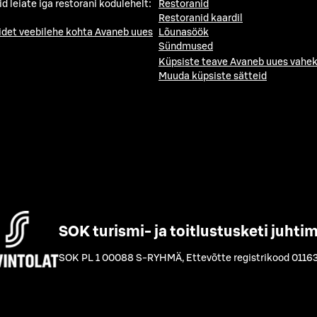
id leiate iga restorani kodulehelt:
Restoranid
Restoranid kaardil
idet veebilehe kohta
Avaneb uues
Lõunasöök
Sündmused
Küpsiste teave
Avaneb uues vahek
Muuda küpsiste sätteid
SOK turismi- ja toitlustusketi juhti
SOK PL 1 00088 S-RYHMÄ
,
Ettevõtte registrikood 0116