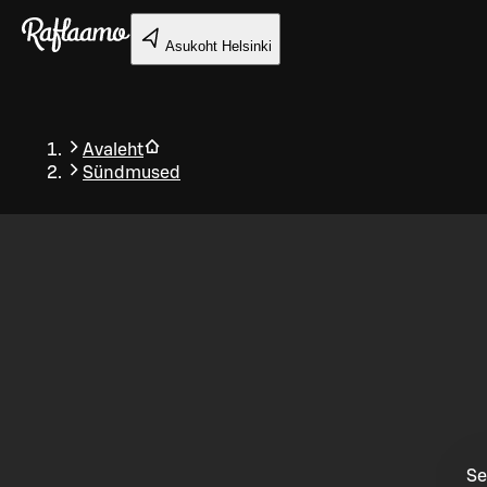
Liigu peamise sisu juurde
Asukoht
Helsinki
Avaleht
Sündmused
Tagasi
Se