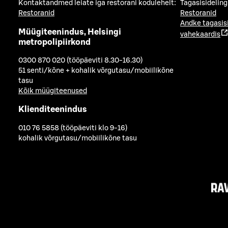
Kontaktandmed leiate iga restorani kodulehelt:
Tagasisideling
Restoranid
Restoranid
Andke tagasis
Müügiteenindus, Helsingi
vahekaardis
metropolipiirkond
0300 870 020 (tööpäeviti 8.30-16.30)
51 senti/kõne + kohalik võrgutasu/mobiilikõne
tasu
Kõik müügiteenused
Klienditeenindus
010 76 5858 (tööpäeviti klo 9-16)
kohalik võrgutasu/mobiilikõne tasu