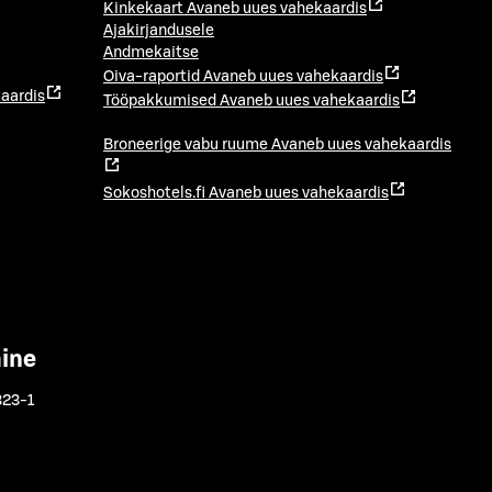
Kinkekaart
Avaneb uues vahekaardis
Ajakirjandusele
Andmekaitse
Oiva-raportid
Avaneb uues vahekaardis
aardis
Tööpakkumised
Avaneb uues vahekaardis
Broneerige vabu ruume
Avaneb uues vahekaardis
Sokoshotels.fi
Avaneb uues vahekaardis
mine
323-1