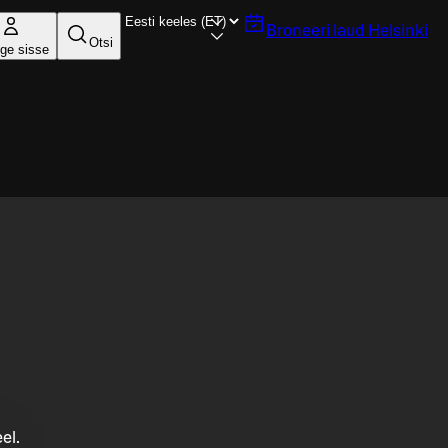
Broneeri laud
Helsinki
Otsi
ige sisse
el.