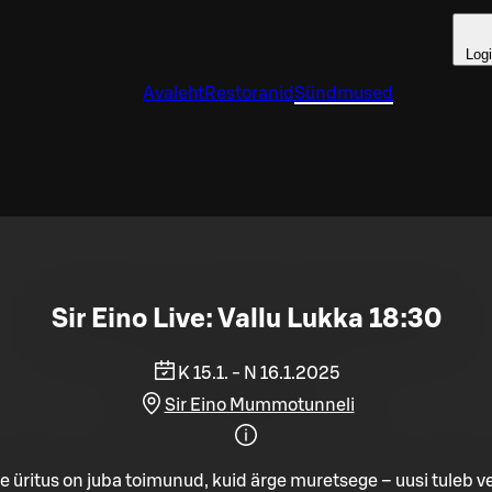
Log
Avaleht
Restoranid
Sündmused
Sir Eino Live: Vallu Lukka 18:30
K 15.1. - N 16.1.2025
Sir Eino Mummotunneli
e üritus on juba toimunud, kuid ärge muretsege – uusi tuleb ve