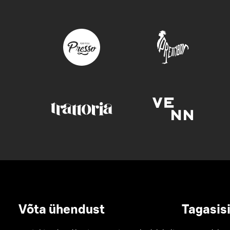
Võta ühendust
Tagasis