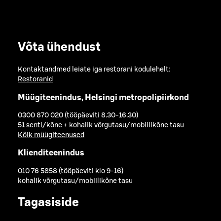
Võta ühendust
Kontaktandmed leiate iga restorani kodulehelt:
Restoranid
Müügiteenindus, Helsingi metropolipiirkond
0300 870 020 (tööpäeviti 8.30-16.30)
51 senti/kõne + kohalik võrgutasu/mobiilikõne tasu
Kõik müügiteenused
Klienditeenindus
010 76 5858 (tööpäeviti klo 9-16)
kohalik võrgutasu/mobiilikõne tasu
Tagasiside