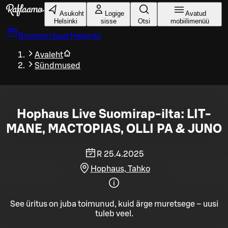
Liigu peamise sisu juurde
Asukoht
Logige
Avatud
Helsinki
sisse
Otsi
mobiilimenüü
Broneeri laud
Helsinki
Avaleht
Sündmused
Hophaus Live Suomirap-ilta: LIT-
MANE, MACTOPIAS, OLLI PA & JUNO
R 25.4.2025
Hophaus, Tahko
See üritus on juba toimunud, kuid ärge muretsege – uusi
tuleb veel.