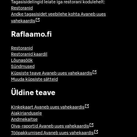
Tagasisidelingid leiate iga restorani kodulehelt:
Restoranid
Andke tagasisidet veebilehe kohta
Avaneb uues
vahekaardis
Raflaamo.fi
Restoranid
Restoranid kaardil
Lõunasöök
Sündmused
Küpsiste teave
Avaneb uues vahekaardis
Muuda küpsiste sätteid
Üldine teave
Kinkekaart
Avaneb uues vahekaardis
Ajakirjandusele
Andmekaitse
Oiva-raportid
Avaneb uues vahekaardis
Tööpakkumised
Avaneb uues vahekaardis